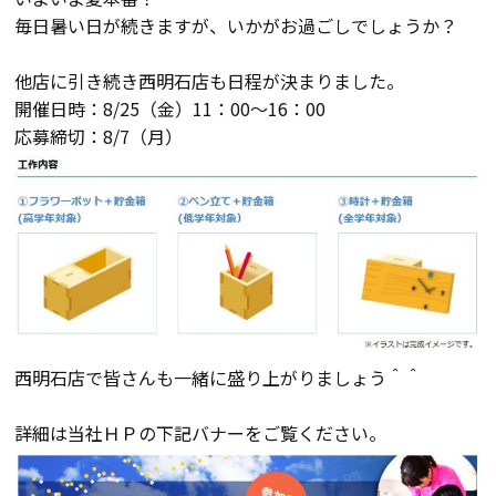
毎日暑い日が続きますが、いかがお過ごしでしょうか？
会員登録
他店に引き続き西明石店も日程が決まりました。
開催日時：8/25（金）11：00～16：00
分譲モデルハウス
応募締切：8/7（月）
おすすめ分譲地
手間ひまかけた家づくり
KATSUMIの標準仕様 和暮-なごみ-
素材とデザイン
西明石店で皆さんも一緒に盛り上がりましょう＾＾
詳細は当社ＨＰの下記バナーをご覧ください。
耐震性能+制震性能