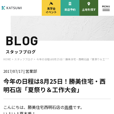
MENU
見学会
来店予約
土地を探す
イベント
BLOG
モデルハウス
見学会・
来場予約
イベント来場予約
スタッフブログ
HOME >
スタッフブログ >
今年の日程は8月25日！勝美住宅・西明石店「夏祭り＆工作大会」
2017/07/17
| 営業部
来店予約
カタログ請求
今年の日程は8月25日！勝美住宅・西
明石店「夏祭り＆工作大会」
HOME
物件検索
こんにちは、勝美住宅西明石店の
高橋
です。
いよいよ夏本番！