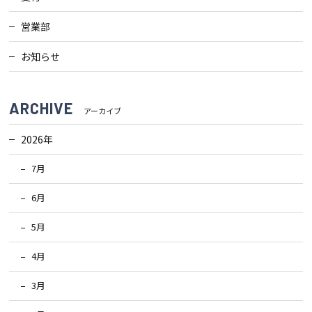
検査・アフターメンテナンス
営業部
お知らせ
家づくりのスケジュール
ARCHIVE
アーカイブ
よくあるご質問
店舗紹介
2026年
スタッフブログ
ZEH普及目標
7月
6月
プライバシー
ソーシャルメディアポリ
ポリシー
シー
5月
サイトマップ
4月
3月
MENU