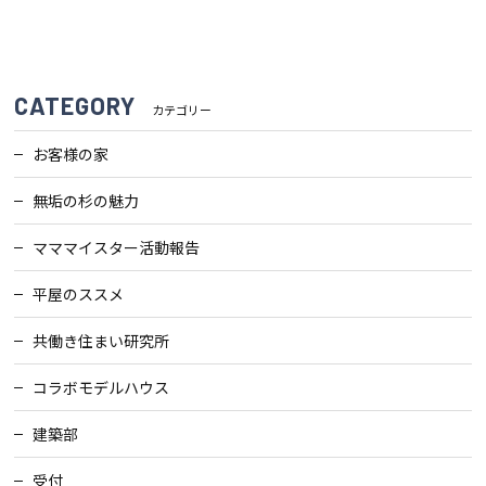
会社案内
CATEGORY
カテゴリー
経営理念・
スタッフ紹介
会社案内
お客様の家
KATSUMIの
採用情報
無垢の杉の魅力
取り組み
マママイスター活動報告
家づくりサポート
平屋のススメ
土地の上手な探し方
共働き住まい研究所
コラボモデルハウス
家づくりの資金計画
建築部
設計・施工品質管理
受付