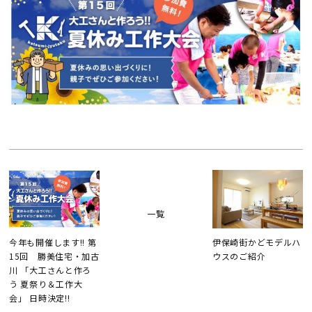
断熱・気密性能と快適性
長期優良住宅
ZEH
ラインナップ
施工実績
一覧
イベント・見学会
今年も開催します!! 第
伊保崎街かどモデルハ
15回 勝美住宅・加古
ウスのご紹介
モデルハウス紹介
川 「大工さんと作ろ
う 夏祭り＆工作大
会」 日時決定!!
お客様の声