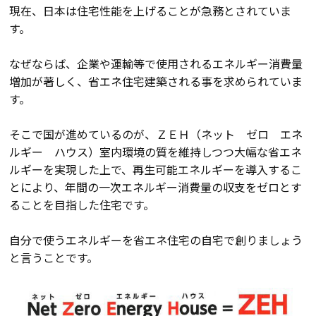
現在、日本は住宅性能を上げることが急務とされていま
会員登録
す。
なぜならば、企業や運輸等で使用されるエネルギー消費量
分譲モデルハウス
増加が著しく、省エネ住宅建築される事を求められていま
す。
おすすめ分譲地
そこで国が進めているのが、ＺＥＨ（ネット ゼロ エネ
ルギー ハウス）室内環境の質を維持しつつ大幅な省エネ
手間ひまかけた家づくり
ルギーを実現した上で、再生可能エネルギーを導入するこ
とにより、年間の一次エネルギー消費量の収支をゼロとす
KATSUMIの標準仕様 和暮-なごみ-
ることを目指した住宅です。
素材とデザイン
自分で使うエネルギーを省エネ住宅の自宅で創りましょう
と言うことです。
耐震性能+制震性能