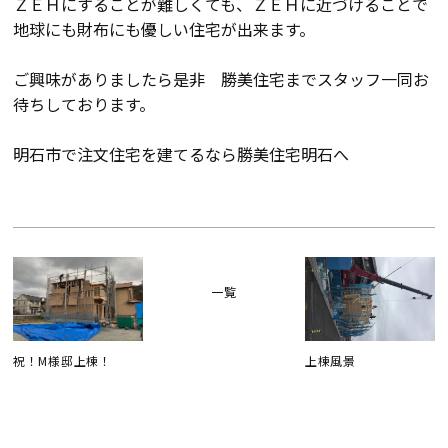
ＺＥＨにすることが難しくても、ＺＥＨに近づけることで
地球にも財布にも優しい住宅が出来ます。
検査・アフターメンテナンス
ご興味がありましたら是非 勝美住宅までスタッフ一同お
家づくりのスケジュール
待ちしております。
明石市で注文住宅を建てるなら勝美住宅明石へ
よくあるご質問
店舗紹介
スタッフブログ
ZEH普及目標
プライバシー
ソーシャルメディアポリ
一覧
ポリシー
シー
サイトマップ
祝！M様邸上棟！
上棟風景
MENU