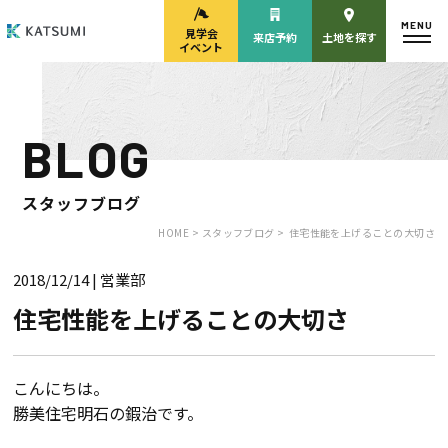
MENU
見学会
来店予約
土地を探す
イベント
BLOG
モデルハウス
見学会・
来場予約
イベント来場予約
スタッフブログ
HOME >
スタッフブログ >
住宅性能を上げることの大切さ
2018/12/14
| 営業部
来店予約
カタログ請求
住宅性能を上げることの大切さ
HOME
こんにちは。
勝美住宅明石の鍜治です。
物件検索