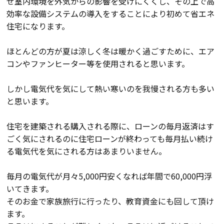
せ室内環境を外気からの影響を受けにくくし、その上で高
効率な設備システムの導入をすることにより初めて省エネ
住宅になります。
会社案内
ほとんどの方が夏は涼しく冬は暖かく過ごすために、エア
経営理念・
スタッフ紹介
コンやファンヒーター等を使用されると思います。
会社案内
KATSUMIの
しかし電気代を気にして熱い寒いのを我慢される方も多い
採用情報
取り組み
と思います。
住宅を建築される購入される際に、ローンの毎月返済はす
家づくりサポート
ごく気にされるのに住宅ローンが終わっても毎月払い続け
る電気代を気にされる方はあまりいません。
土地の上手な探し方
毎月の電気代が月々5,000円安くなれば年間で60,000円浮
家づくりの資金計画
いてきます。
そのお金で家族旅行に行ったり、教育資金にも回して頂け
設計・施工品質管理
ます。