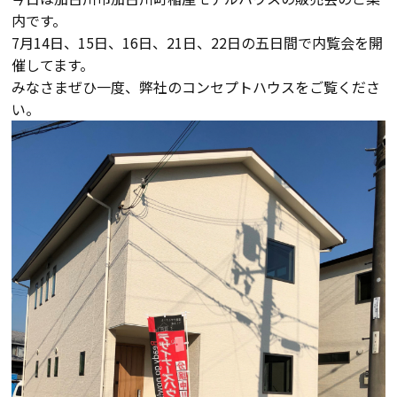
内です。
会員登録
7月14日、15日、16日、21日、22日の五日間で内覧会を開
催してます。
みなさまぜひ一度、弊社のコンセプトハウスをご覧くださ
分譲モデルハウス
い。
おすすめ分譲地
手間ひまかけた家づくり
KATSUMIの標準仕様 和暮-なごみ-
素材とデザイン
耐震性能+制震性能