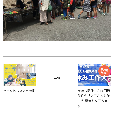
検査・アフターメンテナンス
家づくりのスケジュール
よくあるご質問
店舗紹介
スタッフブログ
ZEH普及目標
プライバシー
ソーシャルメディアポリ
ポリシー
シー
一覧
パールヒルズ大久保町
今年も開催!! 第16回勝
サイトマップ
美住宅「大工さんと作
ろう 夏祭り＆工作大
会」
MENU