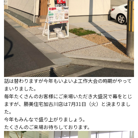
断熱・気密性能と快適性
長期優良住宅
ZEH
ラインナップ
施工実績
話は替わりますが今年もいよいよ工作大会の時期がやって
まいりました。
毎年たくさんのお客様にご来場いただき大盛況で幕をとじ
イベント・見学会
ますが、勝美住宅加古川店は7月31日（火）と決まりまし
た。
モデルハウス紹介
今年もみんなで盛り上がりましょう。
たくさんのご来場お待ちしております。
お客様の声