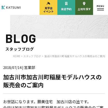
MENU
見学会
来店予約
土地を探す
イベント
BLOG
モデルハウス
見学会・
来場予約
イベント来場予約
スタッフブログ
HOME >
スタッフブログ >
加古川市加古川町稲屋モデルハウスの販売会のご案内
2018/07/14
| 営業部
来店予約
カタログ請求
加古川市加古川町稲屋モデルハウスの
販売会のご案内
HOME
物件検索
お世話になります。勝美住宅 加古川店の
池
です。
今日は加古川市加古川町稲屋モデルハウスの販売会のご案