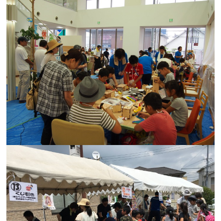
会社案内
経営理念・
スタッフ紹介
会社案内
KATSUMIの
採用情報
取り組み
家づくりサポート
土地の上手な探し方
家づくりの資金計画
設計・施工品質管理