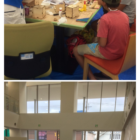
断熱・気密性能と快適性
長期優良住宅
ZEH
ラインナップ
施工実績
イベント・見学会
モデルハウス紹介
お客様の声