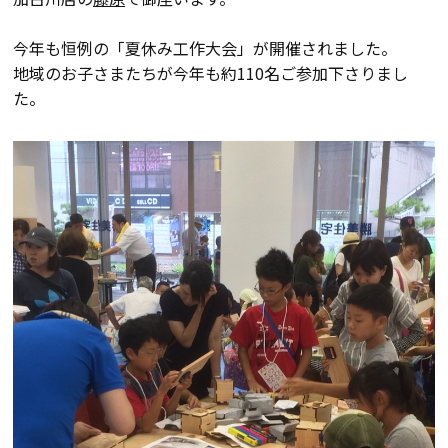
会員登録
今年も恒例の「夏休み工作大会」が開催されました。
地域のお子さまたちが今年も約110名ご参加下さりまし
た。
分譲モデルハウス
おすすめ分譲地
手間ひまかけた家づくり
KATSUMIの標準仕様 和暮-なごみ-
素材とデザイン
耐震性能+制震性能