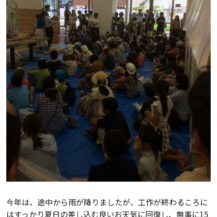
会社案内
経営理念・
スタッフ紹介
会社案内
KATSUMIの
採用情報
取り組み
家づくりサポート
土地の上手な探し方
家づくりの資金計画
今年は、途中から雨が降りましたが、工作が終わるころに
設計・施工品質管理
はすっかり夏日の差し込む良いお天気に回復し、無事に15