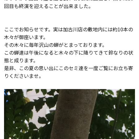
回目も終演を迎えることが出来ました。
検査・アフターメンテナンス
家づくりのスケジュール
ここでお知らせです。実は加古川店の敷地内には約10本の
木々が御座います。
その木々に毎年沢山の蝉がとまっております。
この蝉達は午後になると木々の下に降りてきて鈴なりの状
よくあるご質問
店舗紹介
態と成ります。
是非、この夏の思い出にこのセミ達を一度ご覧にお立ち寄
スタッフブログ
ZEH普及目標
りくださいませ。
プライバシー
ソーシャルメディアポリ
ポリシー
シー
サイトマップ
MENU