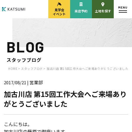
MENU
見学会
来店予約
土地を探す
イベント
BLOG
モデルハウス
見学会・
来場予約
イベント来場予約
スタッフブログ
HOME >
スタッフブログ >
加古川店 第15回工作大会へご来場ありがとうございました
2017/08/21
| 営業部
来店予約
カタログ請求
加古川店 第15回工作大会へご来場あり
がとうございました
HOME
物件検索
こんにちは。
加古川店の
藤原
で御座います。