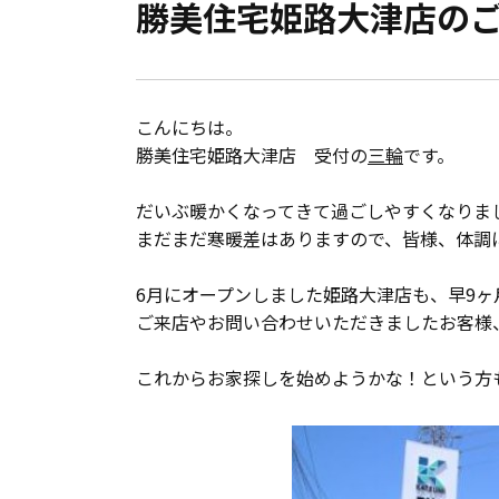
勝美住宅姫路大津店の
会員登録
分譲モデルハウス
こんにちは。
おすすめ分譲地
勝美住宅姫路大津店 受付の
三輪
です。
だいぶ暖かくなってきて過ごしやすくなりま
手間ひまかけた家づくり
まだまだ寒暖差はありますので、皆様、体調
KATSUMIの標準仕様 和暮-なごみ-
6月にオープンしました姫路大津店も、早9ヶ
ご来店やお問い合わせいただきましたお客様
素材とデザイン
これからお家探しを始めようかな！という方
耐震性能+制震性能
断熱・気密性能と快適性