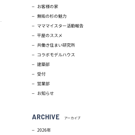
お客様の家
スタッフブログ
画
無垢の杉の魅力
ZEH普及目標
理
マママイスター活動報告
平屋のススメ
プライバシー
ポリシー
ンテナンス
共働き住まい研究所
コラボモデルハウス
ソーシャルメディアポリシー
ュール
建築部
受付
サイトマップ
営業部
お知らせ
ARCHIVE
アーカイブ
2026年