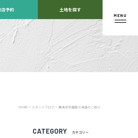
来店予約
土地を探す
MENU
カタログ請求
HOME >
スタッフブログ >
勝美住宅姫路大津店のご紹介
よくあるご質問
店舗紹介
方
CATEGORY
カテゴリー