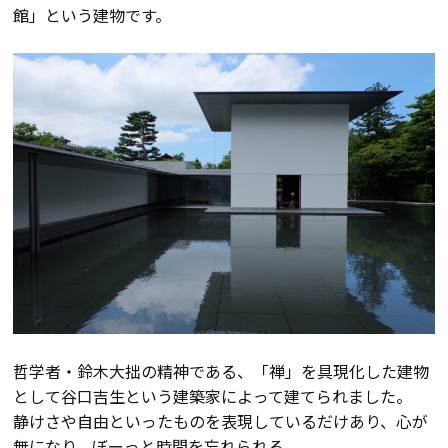
館」という建物です。
会員登録
分譲モデルハウス
おすすめ分譲地
手間ひまかけた家づくり
KATSUMIの標準仕様 和暮-なごみ-
素材とデザイン
哲学者・鈴木大拙の精神である、「禅」を具現化した建物
耐震性能+制震性能
として谷口吉生という建築家によって建てられました。
静けさや自由といったものを表現しているだけあり、心が
無になり、ぼーっと時間を忘れられる。