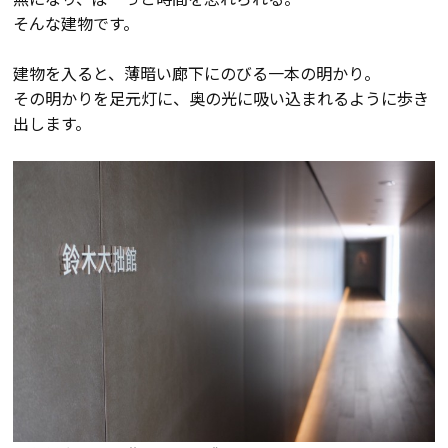
断熱・気密性能と快適性
そんな建物です。
長期優良住宅
建物を入ると、薄暗い廊下にのびる一本の明かり。
その明かりを足元灯に、奥の光に吸い込まれるように歩き
ZEH
出します。
ラインナップ
施工実績
イベント・見学会
モデルハウス紹介
お客様の声