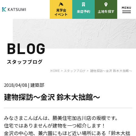
MENU
見学会
来店予約
土地を探す
イベント
BLOG
モデルハウス
見学会・
来場予約
イベント来場予約
スタッフブログ
HOME >
スタッフブログ >
建物探訪～金沢 鈴木大拙館～
2018/04/08
| 建築部
来店予約
カタログ請求
建物探訪～金沢 鈴木大拙館～
HOME
みなさまこんばんは、勝美住宅加古川店の坂根です。
住宅ではありませんが建物を一つ紹介します！
物件検索
金沢の中心地、兼六園にもほど近い場所にある「鈴木大拙