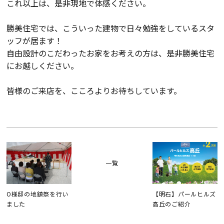
これ以上は、是非現地で体感ください。
勝美住宅では、こういった建物で日々勉強をしているスタ
会社案内
ッフが居ます！
自由設計のこだわったお家をお考えの方は、是非勝美住宅
経営理念・
スタッフ紹介
会社案内
にお越しください。
KATSUMIの
採用情報
皆様のご来店を、こころよりお待ちしています。
取り組み
家づくりサポート
土地の上手な探し方
一覧
家づくりの資金計画
O様邸の地鎮祭を行い
【明石】パールヒルズ
ました
高丘のご紹介
設計・施工品質管理