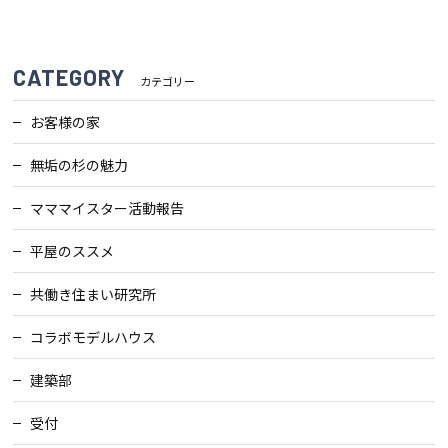
検査・アフターメンテナンス
CATEGORY
カテゴリー
家づくりのスケジュール
お客様の家
無垢の杉の魅力
よくあるご質問
店舗紹介
マママイスター活動報告
スタッフブログ
ZEH普及目標
平屋のススメ
プライバシー
ソーシャルメディアポリ
共働き住まい研究所
ポリシー
シー
コラボモデルハウス
サイトマップ
建築部
受付
MENU