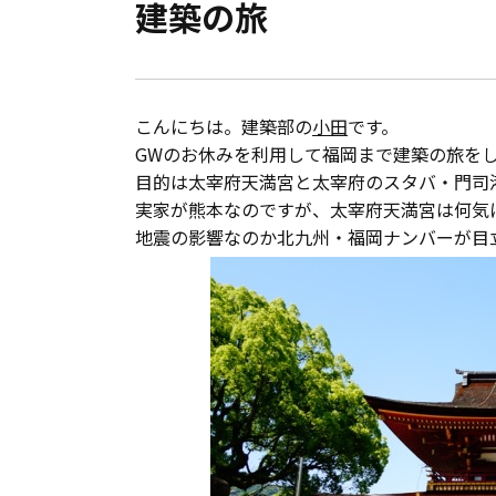
建築の旅
会員登録
分譲モデルハウス
こんにちは。建築部の
小田
です。
おすすめ分譲地
GWのお休みを利用して福岡まで建築の旅を
目的は太宰府天満宮と太宰府のスタバ・門司
実家が熊本なのですが、太宰府天満宮は何気に
手間ひまかけた家づくり
地震の影響なのか北九州・福岡ナンバーが目
KATSUMIの標準仕様 和暮-なごみ-
素材とデザイン
耐震性能+制震性能
断熱・気密性能と快適性