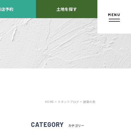
来店予約
土地を探す
MENU
カタログ請求
HOME >
スタッフブログ >
建築の旅
よくあるご質問
店舗紹介
方
CATEGORY
カテゴリー