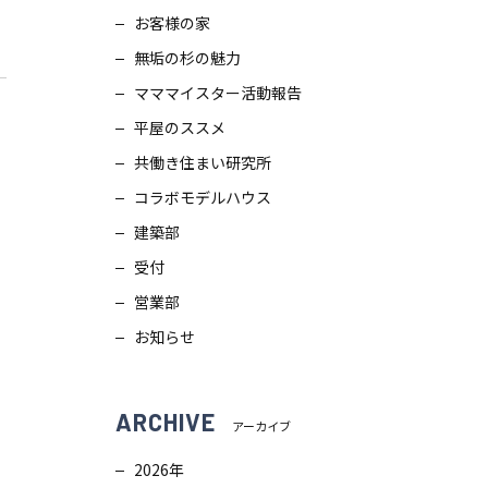
お客様の家
スタッフブログ
画
無垢の杉の魅力
ZEH普及目標
理
マママイスター活動報告
平屋のススメ
プライバシー
ポリシー
ンテナンス
共働き住まい研究所
コラボモデルハウス
ソーシャルメディアポリシー
ュール
建築部
受付
サイトマップ
営業部
お知らせ
ARCHIVE
アーカイブ
2026年