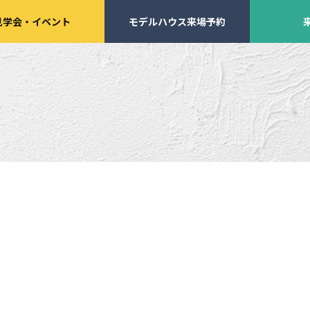
見学会
・
イベント
モデルハウス来場予約
学会・
イベント来場予約
来店予約
施工実績
家づくりサポート
イベント・見学会
土地の上手な探し