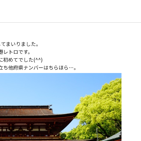
モデルハウス紹介
家づくりの資金計
お客様の声
設計・施工品質管
会社案内
してまいりました。
検査・アフターメ
港レトロです。
初めてでした(^^)
経営理念・
会社案内
家づくりのスケジ
立ち他府県ナンバーはちらほら…。
スタッフ紹介
KATSUMIの
取り組み
採用情報