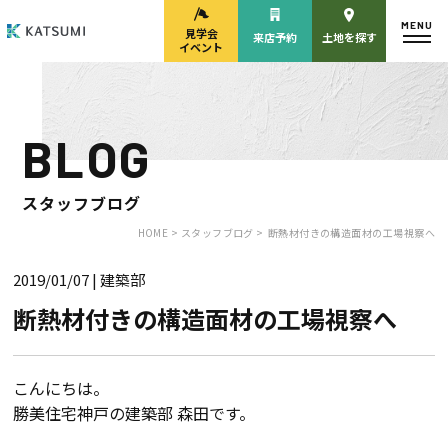
MENU
見学会
来店予約
土地を探す
イベント
BLOG
モデルハウス
見学会・
来場予約
イベント来場予約
スタッフブログ
HOME >
スタッフブログ >
断熱材付きの構造面材の工場視察へ
2019/01/07
| 建築部
来店予約
カタログ請求
断熱材付きの構造面材の工場視察へ
HOME
こんにちは。
勝美住宅神戸の建築部 森田です。
物件検索