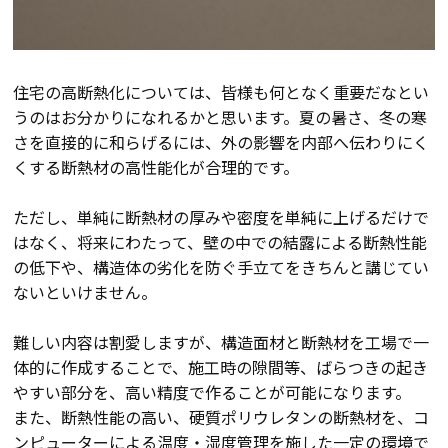
会社案内
住宅の高断熱化については、皆様も何となく重要だなとい
経営理念・
うのはお分かりになれるかと思います。夏の暑さ、冬の寒
スタッフ紹介
会社案内
さを直接的に和らげるには、外の影響を内部へ伝わりにく
くする断熱材の高性能化が合理的です。
KATSUMIの
採用情報
取り組み
ただし、単純に断熱材の厚みや密度を単純に上げるだけで
はなく、将来にわたって、壁の中での結露による断熱性能
家づくりサポート
の低下や、構造体の劣化を防ぐ手立てをきちんと講じてい
ないといけません。
土地の上手な探し方
難しい内容は割愛しますが、構造面材と断熱材を工場で一
体的に作成することで、施工時の隙間等、ばらつきの起き
家づくりの資金計画
やすい部分を、高い精度で作ることが可能になります。
また、断熱性能の高い、硬質ポリウレタンの断熱材を、コ
設計・施工品質管理
ンピューターによる温度・湿度管理を施した一定の環境で