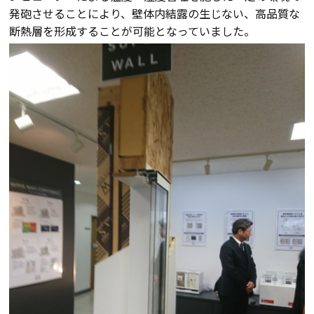
発砲させることにより、壁体内結露の生じない、高品質な
検査・アフターメンテナンス
断熱層を形成することが可能となっていました。
家づくりのスケジュール
よくあるご質問
店舗紹介
スタッフブログ
ZEH普及目標
プライバシー
ソーシャルメディアポリ
ポリシー
シー
サイトマップ
MENU