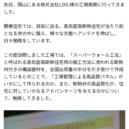
先日、岡山にある株式会社LIXIL様の工場視察に行ってきま
会員登録
した。
勝美住宅では、目前に迫る、高気密高断熱住宅が当たり前
分譲モデルハウス
となる世の中に備え、様々な方面へアンテナを伸ばし、
日々勉強をしています。
おすすめ分譲地
この度訪問しました工場では、「スーパーウォール工法」
と呼ばれる高気密高断熱住宅用の施工方法に使われる断熱
手間ひまかけた家づくり
材付きの構造面材を、全国出荷量の半分を引き受けて作成
しているとのことで、「工場管理による高品質パネル」が
KATSUMIの標準仕様 和暮-なごみ-
いかにして作られるのか、また、断熱材の高品質化が、住
宅に対していかなるアドバンテージを与えるのかについ
素材とデザイン
て、勉強してきました。
耐震性能+制震性能