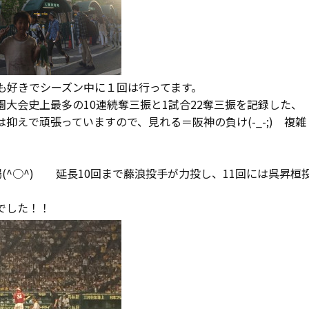
も好きでシーズン中に１回は行ってます。
大会史上最多の10連続奪三振と1試合22奪三振を記録した、
えで頑張っていますので、見れる＝阪神の負け(-_-;) 複雑
(^○^) 延長10回まで藤浪投手が力投し、11回には呉昇桓
でした！！