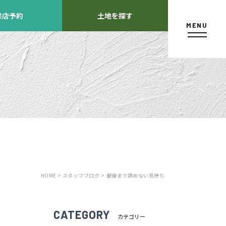
来店予約
土地を探す
MENU
カタログ請求
HOME >
スタッフブログ >
最後まで諦めない気持ち
よくあるご質問
店舗紹介
方
CATEGORY
カテゴリー