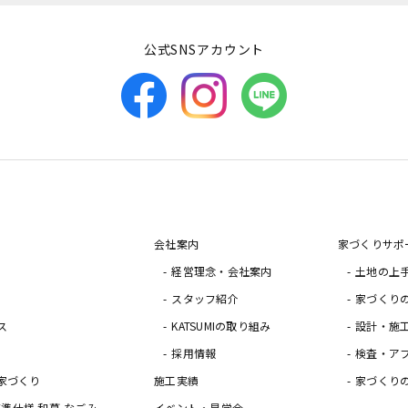
公式SNSアカウント
会社案内
家づくりサポ
経営理念・会社案内
土地の上
スタッフ紹介
家づくり
ス
KATSUMIの取り組み
設計・施
採用情報
検査・ア
家づくり
施工実績
家づくり
の標準仕様 和暮-なごみ-
イベント・見学会