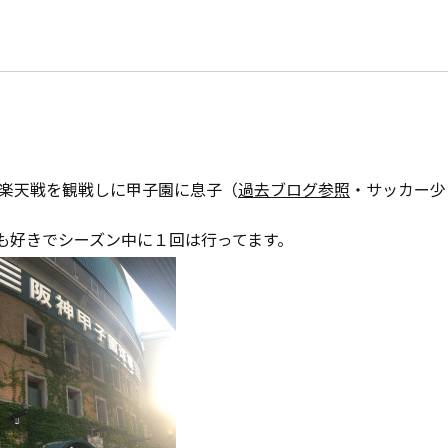
ち
モデルハウス紹介
家づくりの資金計
お客様の声
設計・施工品質管
会社案内
検査・アフターメ
に対楽天戦を観戦しに甲子園に息子（
過去ブログ参照
・サッカー少
経営理念・
会社案内
家づくりのスケジ
も好きでシーズン中に１回は行ってます。
スタッフ紹介
KATSUMIの
取り組み
採用情報