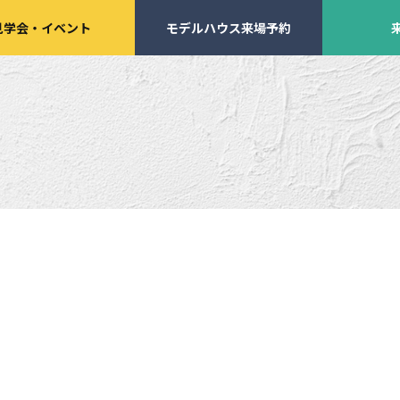
見学会
・
イベント
モデルハウス来場予約
学会・
イベント来場予約
来店予約
施工実績
家づくりサポート
イベント・見学会
土地の上手な探し