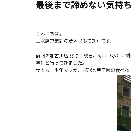
最後まで諦めない気持
会員登録
分譲モデルハウス
こんにちは。
おすすめ分譲地
垂水店営業部の
茂木（もてぎ）
です。
前回の加古川店 藤原に続き、5/27（水）
手間ひまかけた家づくり
年）と行ってきました。
サッカー少年ですが、野球と甲子園の食べ物
KATSUMIの標準仕様 和暮-なごみ-
素材とデザイン
耐震性能+制震性能
断熱・気密性能と快適性