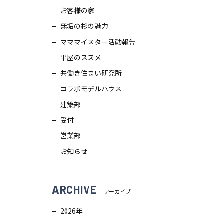
お客様の家
スタッフブログ
画
無垢の杉の魅力
ZEH普及目標
理
マママイスター活動報告
平屋のススメ
プライバシー
ポリシー
ンテナンス
共働き住まい研究所
コラボモデルハウス
ソーシャルメディアポリシー
ュール
建築部
受付
サイトマップ
営業部
お知らせ
ARCHIVE
アーカイブ
2026年