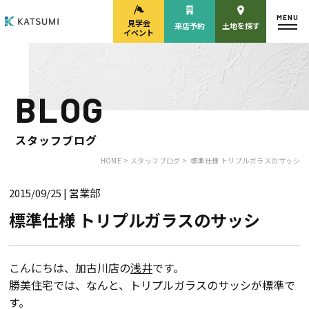
MENU
見学会
来店予約
土地を探す
イベント
BLOG
モデルハウス
見学会・
来場予約
イベント来場予約
スタッフブログ
HOME >
スタッフブログ >
標準仕様 トリプルガラスのサッシ
2015/09/25
| 営業部
来店予約
カタログ請求
標準仕様 トリプルガラスのサッシ
HOME
こんにちは、加古川店の
浅井
です。
勝美住宅では、なんと、トリプルガラスのサッシが標準で
物件検索
す。