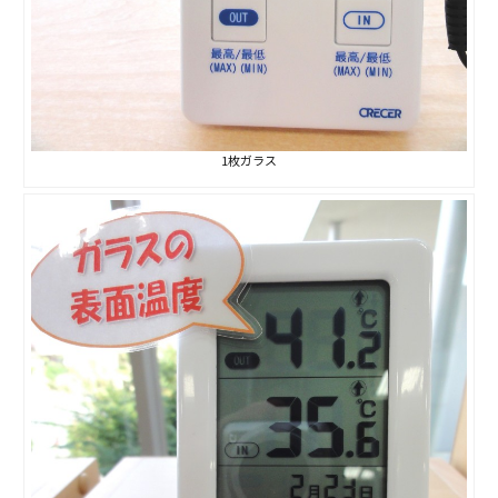
会社案内
経営理念・
スタッフ紹介
会社案内
1枚ガラス
KATSUMIの
採用情報
取り組み
家づくりサポート
土地の上手な探し方
家づくりの資金計画
設計・施工品質管理