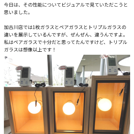
今日は、その性能についてビジュアルで見ていただこうと
会員登録
思いました。
加古川店では1枚ガラスとペアガラスとトリプルガラスの
分譲モデルハウス
違いを展示しているんですが、ぜんぜん、違うんですよ。
私はペアガラスで十分だと思ってたんですけど、トリプル
おすすめ分譲地
ガラスは想像以上です！
手間ひまかけた家づくり
KATSUMIの標準仕様 和暮-なごみ-
素材とデザイン
耐震性能+制震性能