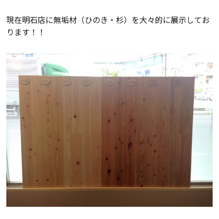
会員登録
現在明石店に無垢材（ひのき・杉）を大々的に展示してお
ります！！
分譲モデルハウス
おすすめ分譲地
手間ひまかけた家づくり
KATSUMIの標準仕様 和暮-なごみ-
素材とデザイン
耐震性能+制震性能