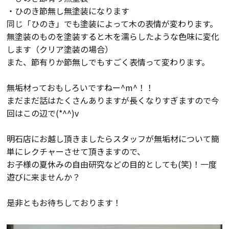
・ひのき節無し無塗装になります
検査・アフターメンテナンス
同じ「ひのき」でも塗装によって木の表情が変わります。
無塗装のものを塗装すると木を濡らしたような色味に変化
家づくりのスケジュール
します（クリア塗装の場合）
また、節有りか節無しでもすごく表情って変わります。
無垢材っておもしろいですねー^m^！！
よくあるご質問
店舗紹介
まだまだ話はたくさんありますが長くなりすぎますので今
回はこの辺で(*^^)v
スタッフブログ
ZEH普及目標
明石店にお越し頂きましたらスタッフが無垢材について簡
プライバシー
ソーシャルメディアポリ
単にレクチャーさせて頂きますので、
ポリシー
シー
お子様の夏休みの自由研究などの目的としても(笑)！一度
遊びに来ませんか？
サイトマップ
是非ともお待ちしております！
MENU