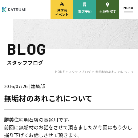
MENU
見学会
来店予約
土地を探す
イベント
BLOG
モデルハウス
見学会・
来場予約
イベント来場予約
スタッフブログ
HOME >
スタッフブログ >
無垢材のあれこれについて
2016/07/26
| 建築部
来店予約
カタログ請求
無垢材のあれこれについて
HOME
勝美住宅明石店の
長谷川
です。
前回に無垢材のお話をさせて頂きましたが今回はもう少し
物件検索
掘り下げてお話しさせて頂きます。