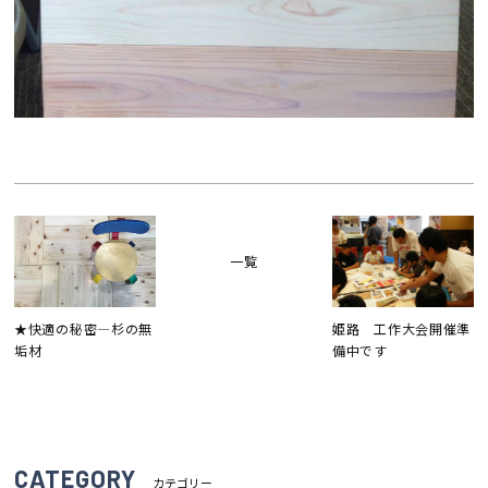
一覧
★快適の秘密―杉の無
姫路 工作大会開催準
垢材
備中です
CATEGORY
カテゴリー