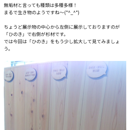
断熱・気密性能と快適性
無垢材と言っても種類は多種多様！
まるで生き物のようですね～(*^_^*)
長期優良住宅
ちょうど展示物の中心から左側に展示しておりますのが
「ひのき」で右側が杉材です。
ZEH
では今回は「ひのき」をもう少し拡大して見てみましょ
う。
ラインナップ
施工実績
イベント・見学会
モデルハウス紹介
お客様の声