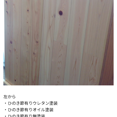
会社案内
経営理念・
スタッフ紹介
会社案内
KATSUMIの
採用情報
取り組み
家づくりサポート
土地の上手な探し方
家づくりの資金計画
左から
・ひのき節有りウレタン塗装
・ひのき節有りオイル塗装
設計・施工品質管理
・ひのき節有り無塗装