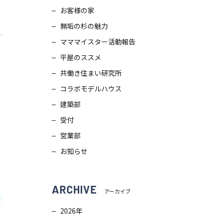
お客様の家
スタッフブログ
画
無垢の杉の魅力
ZEH普及目標
理
マママイスター活動報告
平屋のススメ
プライバシー
ポリシー
ンテナンス
共働き住まい研究所
コラボモデルハウス
ソーシャルメディアポリシー
ュール
建築部
受付
サイトマップ
営業部
お知らせ
ARCHIVE
アーカイブ
2026年