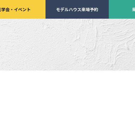
見学会
・
イベント
モデルハウス来場予約
学会・
イベント来場予約
来店予約
施工実績
家づくりサポート
イベント・見学会
土地の上手な探し