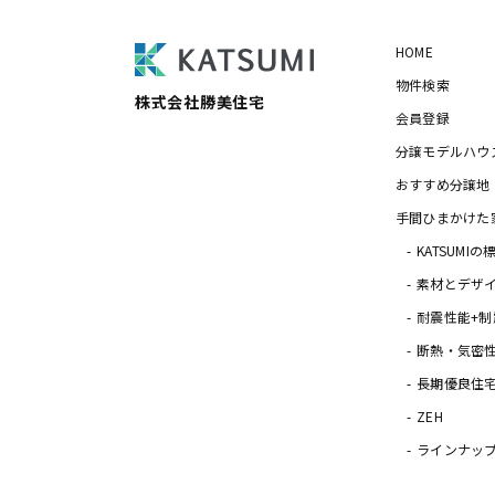
HOME
物件検索
株式会社勝美住宅
会員登録
分譲モデルハウ
おすすめ分譲地
手間ひまかけた
KATSUMI
素材とデザ
耐震性能+制
断熱・気密
長期優良住
ZEH
ラインナッ