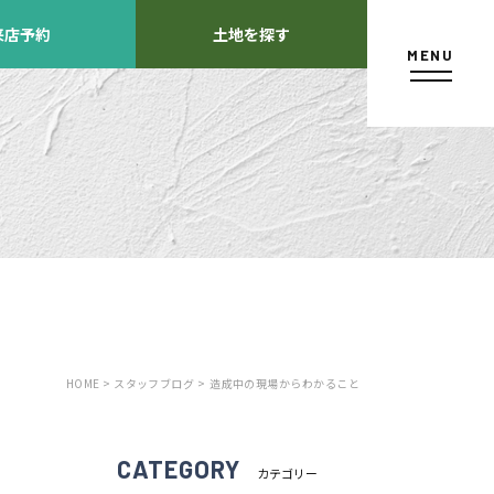
来店予約
土地を探す
MENU
カタログ請求
HOME >
スタッフブログ >
造成中の現場からわかること
よくあるご質問
店舗紹介
方
CATEGORY
カテゴリー