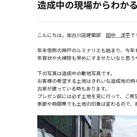
造成中の現場からわか
会員登録
分譲モデルハウス
こんにちは。加古川店建築部
田中 洋平
で
おすすめ分譲地
年末恒例の神戸のルミナリエも始まり、今年
年賀状や大掃除も早めにすませたいなと思う
手間ひまかけた家づくり
下の写真は造成中の敷地写真です。
KATSUMIの標準仕様 和暮-なごみ-
お客様の希望する土地はきれいな造成地の時
古家が建っている時もあります。
素材とデザイン
プレゼン前には必ず土地を見に行って、ご希
季節や時間帯でも土地の印象は変わるので、
耐震性能+制震性能
断熱・気密性能と快適性