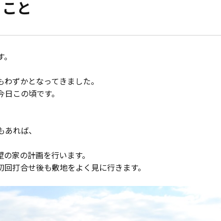
ること
モデルハウス紹介
家づくりの資金計
お客様の声
設計・施工品質管
す。
会社案内
検査・アフターメ
もわずかとなってきました。
今日この頃です。
経営理念・
会社案内
家づくりのスケジ
スタッフ紹介
もあれば、
KATSUMIの
取り組み
望の家の計画を行います。
初回打合せ後も敷地をよく見に行きます。
採用情報