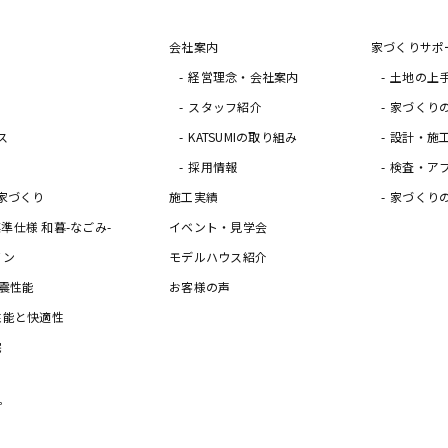
会社案内
家づくりサポ
経営理念・会社案内
土地の上
スタッフ紹介
家づくり
ス
KATSUMIの取り組み
設計・施
採用情報
検査・ア
家づくり
施工実績
家づくり
の標準仕様 和暮-なごみ-
イベント・見学会
イン
モデルハウス紹介
震性能
お客様の声
性能と快適性
宅
プ