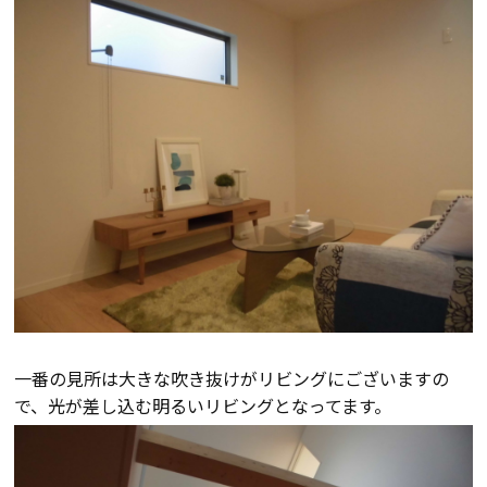
断熱・気密性能と快適性
長期優良住宅
ZEH
ラインナップ
施工実績
イベント・見学会
一番の見所は大きな吹き抜けがリビングにございますの
で、光が差し込む明るいリビングとなってます。
モデルハウス紹介
お客様の声