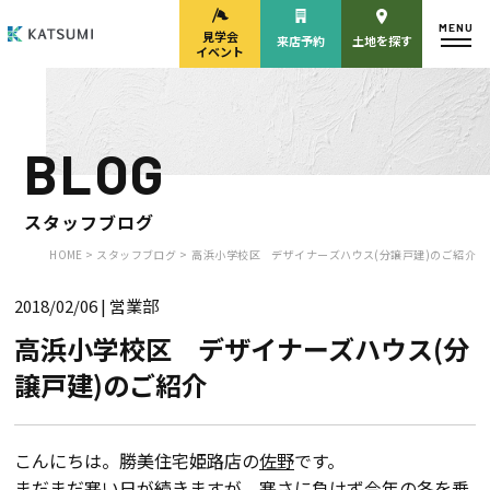
MENU
見学会
来店予約
土地を探す
イベント
BLOG
モデルハウス
見学会・
来場予約
イベント来場予約
スタッフブログ
HOME >
スタッフブログ >
高浜小学校区 デザイナーズハウス(分譲戸建)のご紹介
2018/02/06
| 営業部
来店予約
カタログ請求
高浜小学校区 デザイナーズハウス(分
譲戸建)のご紹介
HOME
物件検索
こんにちは。勝美住宅姫路店の
佐野
です。
まだまだ寒い日が続きますが、寒さに負けず今年の冬を乗