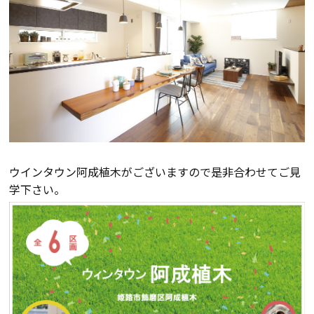
検査・アフターメンテナンス
家づくりのスケジュール
よくあるご質問
店舗紹介
スタッフブログ
ZEH普及目標
ウインタウン阿成植木がございますので是非合わせてご見
学下さい。
プライバシー
ソーシャルメディアポリ
ポリシー
シー
サイトマップ
MENU