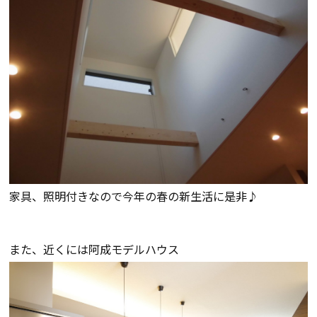
会社案内
経営理念・
スタッフ紹介
会社案内
KATSUMIの
採用情報
取り組み
家づくりサポート
家具、照明付きなので今年の春の新生活に是非♪
土地の上手な探し方
また、近くには阿成モデルハウス
家づくりの資金計画
設計・施工品質管理