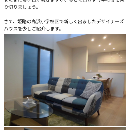
り切りましょう。
会員登録
さて、姫路の高浜小学校区で新しく出ましたデザイナーズ
ハウスを少しご紹介します。
分譲モデルハウス
おすすめ分譲地
手間ひまかけた家づくり
KATSUMIの標準仕様 和暮-なごみ-
素材とデザイン
耐震性能+制震性能