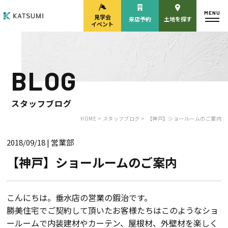
MENU
見学会
来店予約
土地を探す
イベント
BLOG
モデルハウス
見学会・
来場予約
イベント来場予約
スタッフブログ
HOME >
スタッフブログ >
【神戸】ショールームのご案内
2018/09/18
| 営業部
来店予約
カタログ請求
【神戸】ショールームのご案内
HOME
こんにちは。垂水店の営業の鍜治です。
勝美住宅でご契約して頂いたお客様たちはこのようなショ
物件検索
ールームで内装建材やカーテン、屋根材、外壁材を楽しく