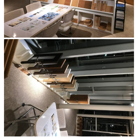
会社案内
経営理念・
スタッフ紹介
会社案内
KATSUMIの
採用情報
取り組み
家づくりサポート
土地の上手な探し方
家づくりの資金計画
設計・施工品質管理