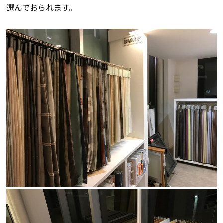
選んでおられます。
会員登録
分譲モデルハウス
おすすめ分譲地
手間ひまかけた家づくり
KATSUMIの標準仕様 和暮-なごみ-
素材とデザイン
耐震性能+制震性能