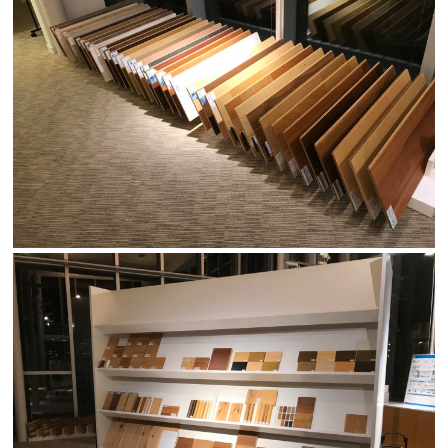
断熱・気密性能と快適性
長期優良住宅
ZEH
ラインナップ
施工実績
イベント・見学会
モデルハウス紹介
お客様の声