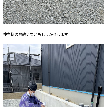
会社案内
経営理念・
スタッフ紹介
会社案内
神主様のお祓いなどもしっかりします！
KATSUMIの
採用情報
取り組み
家づくりサポート
土地の上手な探し方
家づくりの資金計画
設計・施工品質管理