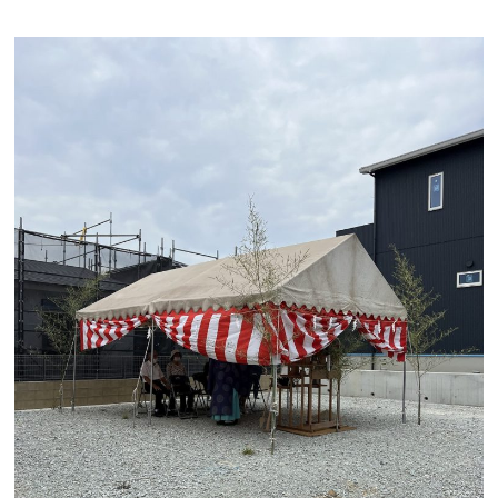
会員登録
分譲モデルハウス
おすすめ分譲地
手間ひまかけた家づくり
KATSUMIの標準仕様 和暮-なごみ-
素材とデザイン
耐震性能+制震性能