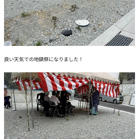
断熱・気密性能と快適性
長期優良住宅
ZEH
ラインナップ
良い天気での地鎮祭になりました！
施工実績
イベント・見学会
モデルハウス紹介
お客様の声