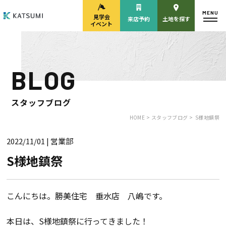
MENU
見学会
来店予約
土地を探す
イベント
BLOG
モデルハウス
見学会・
来場予約
イベント来場予約
スタッフブログ
HOME >
スタッフブログ >
S様地鎮祭
2022/11/01
| 営業部
来店予約
カタログ請求
S様地鎮祭
HOME
こんにちは。勝美住宅 垂水店 八嶋です。
物件検索
本日は、S様地鎮祭に行ってきました！