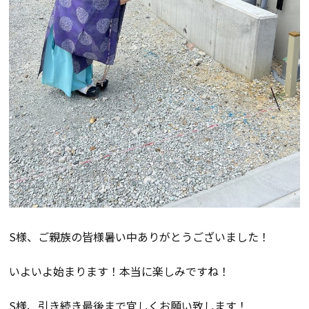
検査・アフターメンテナンス
家づくりのスケジュール
よくあるご質問
店舗紹介
スタッフブログ
ZEH普及目標
プライバシー
ソーシャルメディアポリ
ポリシー
シー
S様、ご親族の皆様暑い中ありがとうございました！
サイトマップ
いよいよ始まります！本当に楽しみですね！
MENU
S様、引き続き最後まで宜しくお願い致します！