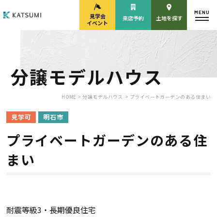
MENU
見学会
来店予約
土地を探す
イベント
分譲モデルハウス
モデルハウス
見学会・
来場予約
イベント来場予約
HOME >
分譲モデルハウス
> プライベートガーデンのある住まい
見学可
明石市
プライベートガーデンのある住
来店予約
カタログ請求
まい
HOME
物件検索
耐震等級3・長期優良住宅