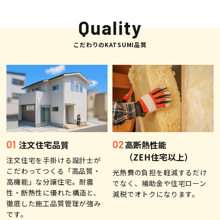
検査・アフターメンテナンス
Quality
家づくりのスケジュール
こだわりのKATSUMI品質
よくあるご質問
店舗紹介
スタッフブログ
ZEH普及目標
プライバシー
ソーシャルメディアポリ
注文住宅品質
高断熱性能
ポリシー
シー
（ZEH住宅以上）
注文住宅を手掛ける設計士が
こだわってつくる「高品質・
光熱費の負担を軽減するだけ
サイトマップ
高機能」な分譲住宅。耐震
でなく、補助金や住宅ローン
性・断熱性に優れた構造と、
減税でオトクになります。​
徹底した施工品質管理が強み
です。
MENU