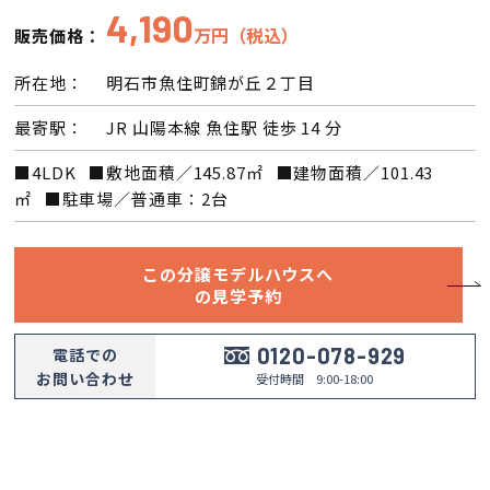
4,190
万円（税込）
販売価格：
会員登録
所在地：
明石市魚住町錦が丘２丁目
分譲モデルハウス
最寄駅：
JR 山陽本線 魚住駅 徒歩 14 分
■4LDK ■敷地面積／145.87㎡ ■建物面積／101.43
おすすめ分譲地
㎡ ■駐車場／普通車：2台
手間ひまかけた家づくり
この分譲モデルハウスへ
の見学予約
KATSUMIの標準仕様 和暮-なごみ-
0120-078-929
電話での
素材とデザイン
お問い合わせ
受付時間 9:00-18:00
耐震性能+制震性能