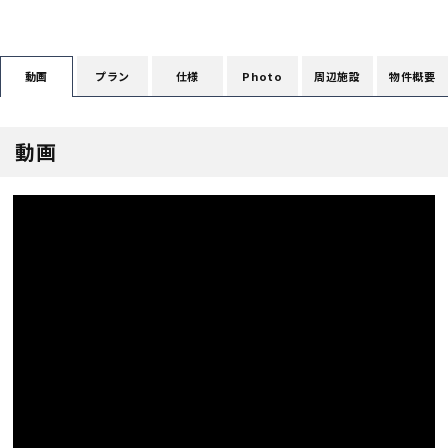
断熱・気密性能と快適性
長期優良住宅
プラン
仕様
Photo
周辺施設
物件概要
動画
ZEH
動画
ラインナップ
施工実績
イベント・見学会
モデルハウス紹介
お客様の声