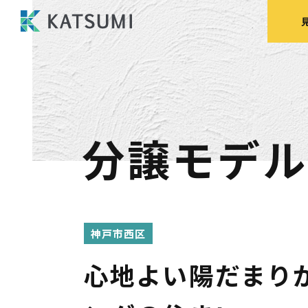
分譲モデル
モデルハウス
来場予約
見
神戸市西区
HOME
心地よい陽だまり
物件検索