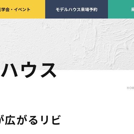
見学会
・
イベント
モデルハウス来場予約
ハウス
学会・
イベント来場予約
来店予約
HOM
施工実績
家づくりサポート
が広がるリビ
イベント・見学会
土地の上手な探し