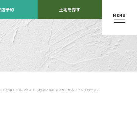
来店予約
土地を探す
MENU
カタログ請求
E >
分譲モデルハウス
> 心地よい陽だまりが広がるリビングの住まい
よくあるご質問
店舗紹介
方