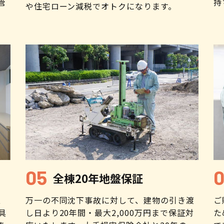
管
持
や住宅ローン減税でオトクになります。​
全棟20年地盤保証
、
万一の不同沈下事故に対して、建物の引き渡
ご
具
し日より20年間・最大2,000万円まで保証対
た