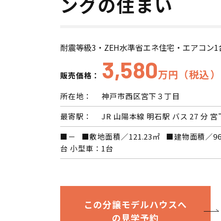
ングの住まい
会員登録
分譲モデルハウス
耐震等級3・ZEH水準省エネ住宅・エアコン1
3,580
おすすめ分譲地
万円（税込）
販売価格：
手間ひまかけた家づくり
所在地：
神戸市西区宮下３丁目
最寄駅：
JR 山陽本線 明石駅 バス 27 分 宮
KATSUMIの標準仕様 和暮-なごみ-
■－ ■敷地面積／121.23㎡ ■建物面積／9
台 小型車：1台
素材とデザイン
耐震性能+制震性能
この分譲モデルハウスへ
断熱・気密性能と快適性
の見学予約