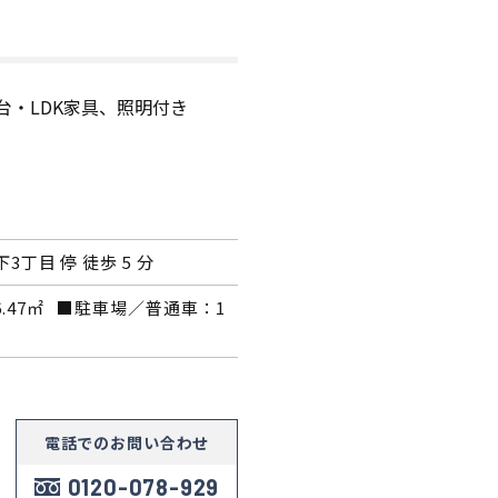
モデルハウス紹介
家づくりの資金計
お客様の声
設計・施工品質管
台・LDK家具、照明付き
会社案内
検査・アフターメ
経営理念・
会社案内
家づくりのスケジ
下3丁目 停 徒歩 5 分
スタッフ紹介
6.47㎡ ■駐車場／普通車：1
KATSUMIの
取り組み
採用情報
電話での
お問い合わせ
0120-078-929