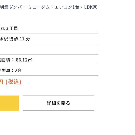
制震ダンパー ミューダム・エアコン1台・LDK家
高丸３丁目
水駅 徒歩 11 分
物面積： 86.12㎡
小型車：2台
円 (税込)
詳細を見る