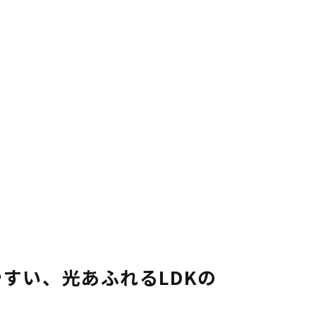
スタッフブログ
画
ZEH普及目標
理
プライバシー
ポリシー
ンテナンス
ソーシャルメディアポリシー
ュール
サイトマップ
すい、光あふれるLDKの