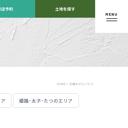
来店予約
土地を探す
MENU
カタログ請求
HOME >
分譲モデルハウス
リア
姫路･太子･たつのエリア
よくあるご質問
店舗紹介
方