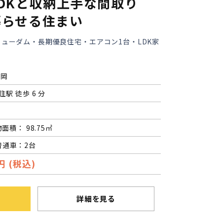
DKと収納上手な間取り
暮らせる住まい
ミューダム・長期優良住宅・エアコン1台・LDK家
西岡
住駅 徒歩 6 分
物面積： 98.75㎡
普通車：2台
円 (税込)
詳細を見る