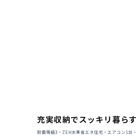
会員登録
分譲モデルハウス
おすすめ分譲地
手間ひまかけた家づくり
KATSUMIの標準仕様 和暮-なごみ-
素材とデザイン
耐震性能+制震性能
充実収納でスッキリ暮ら
断熱・気密性能と快適性
耐震等級3・ZEH水準省エネ住宅・エアコン1台