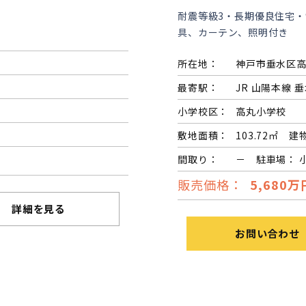
耐震等級3・長期優良住宅・
具、カーテン、照明付き
所在地：
神戸市垂水区
最寄駅：
JR 山陽本線 垂
小学校区：
高丸小学校
敷地面積：
103.72㎡ 建
間取り：
－ 駐車場： 
販売価格：
5,680万
詳細を見る
お問い合わせ