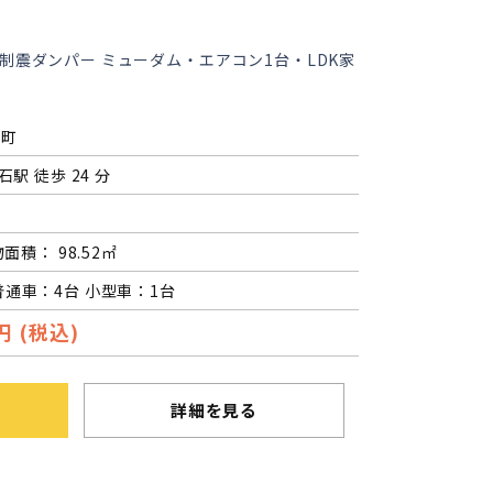
制震ダンパー ミューダム・エアコン1台・LDK家
王町
石駅 徒歩 24 分
物面積： 98.52㎡
普通車：4台 小型車：1台
円 (税込)
詳細を見る