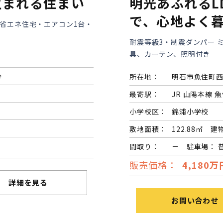
生まれる住まい
明光あふれるL
で、心地よく
準省エネ住宅・エアコン1台・
耐震等級3・制震ダンパー 
具、カーテン、照明付き
分
所在地：
明石市魚住町
最寄駅：
JR 山陽本線 魚
小学校区：
錦浦小学校
敷地面積：
122.88㎡ 建
間取り：
－ 駐車場： 
販売価格：
4,180万
詳細を見る
お問い合わせ