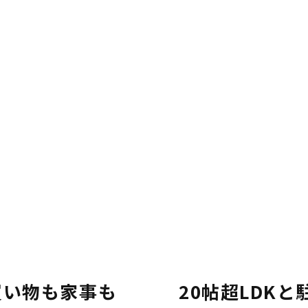
買い物も家事も
20帖超LDK