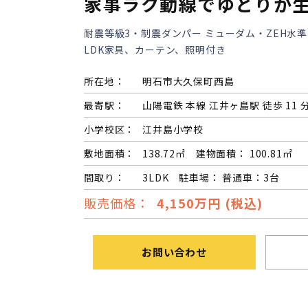
家事ラク動線でゆとりが
耐震等級3・制震ダンパー ミューダム・ZEH水
LDK家具、カーテン、照明付き
所在地：
明石市大久保町西島
最寄駅：
山陽電鉄 本線 江井ヶ島駅 徒歩 11 
小学校区：
江井島小学校
敷地面積：
138.72㎡ 建物面積： 100.81㎡
間取り：
3LDK 駐車場： 普通車：3台
販売価格：
4,150万円 (税込)
お問い合わせ