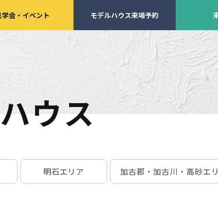
見学会
・
イベント
モデルハウス来場予約
ハウス
学会・
イベント来場予約
来店予約
明石エリア
加古郡・加古川・高砂エ
施工実績
家づくりサポート
イベント・見学会
土地の上手な探し