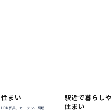
モデルハウス紹介
家づくりの資金計
お客様の声
設計・施工品質管
会社案内
検査・アフターメ
経営理念・
会社案内
家づくりのスケジ
スタッフ紹介
KATSUMIの
取り組み
採用情報
す住まい
駅近で暮らしや
住まい
・LDK家具、カーテン、照明