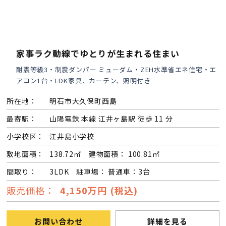
家事ラク動線でゆとりが生まれる住まい
耐震等級3・制震ダンパー ミューダム・ZEH水準省エネ住宅・エ
アコン1台・LDK家具、カーテン、照明付き
所在地：
明石市大久保町西島
最寄駅：
山陽電鉄 本線 江井ヶ島駅 徒歩 11 分
小学校区：
江井島小学校
敷地面積：
138.72㎡ 建物面積： 100.81㎡
間取り：
3LDK 駐車場： 普通車：3台
販売価格：
4,150万円 (税込)
お問い合わせ
詳細を見る