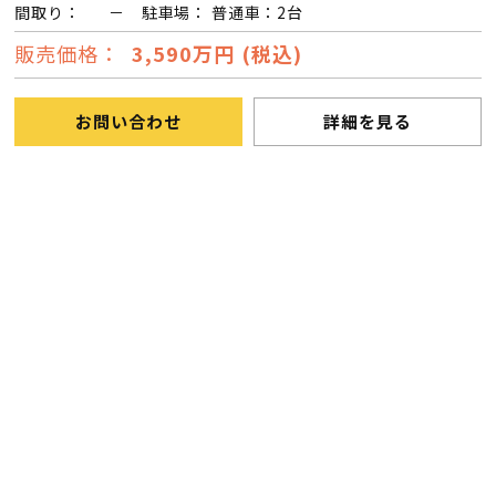
断熱・気密性能と快適性
間取り：
－ 駐車場： 普通車：2台
販売価格：
3,590万円 (税込)
長期優良住宅
お問い合わせ
詳細を見る
ZEH
ラインナップ
施工実績
イベント・見学会
モデルハウス紹介
お客様の声