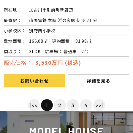
所在地：
加古川市別府町新野辺
最寄駅：
山陽電鉄 本線 浜の宮駅 徒歩 21 分
小学校区：
別府西小学校
敷地面積：
166.08㎡ 建物面積： 81.98㎡
間取り：
3LDK 駐車場： 普通車：2台
販売価格：
3,530万円 (税込)
お問い合わせ
詳細を見る
|<<
1
2
3
4
>>|
MODEL HOUSE