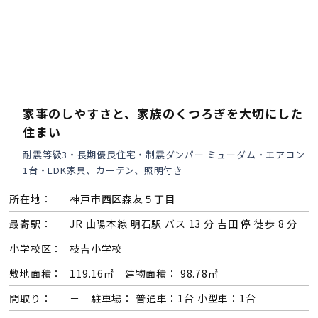
家事のしやすさと、家族のくつろぎを大切にした
住まい
耐震等級3・長期優良住宅・制震ダンパー ミューダム・エアコン
1台・LDK家具、カーテン、照明付き
所在地：
神戸市西区森友５丁目
最寄駅：
JR 山陽本線 明石駅 バス 13 分 吉田 停 徒歩 8 分
小学校区：
枝吉小学校
敷地面積：
119.16㎡ 建物面積： 98.78㎡
間取り：
－ 駐車場： 普通車：1台 小型車：1台