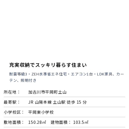
会員登録
分譲モデルハウス
おすすめ分譲地
充実収納でスッキリ暮らす住まい
手間ひまかけた家づくり
耐震等級3・ZEH水準省エネ住宅・エアコン1台・LDK家具、カー
テン、照明付き
KATSUMIの標準仕様 和暮-なごみ-
所在地：
加古川市平岡町土山
素材とデザイン
最寄駅：
JR 山陽本線 土山駅 徒歩 15 分
小学校区：
平岡東小学校
耐震性能+制震性能
敷地面積：
150.28㎡ 建物面積： 103.5㎡