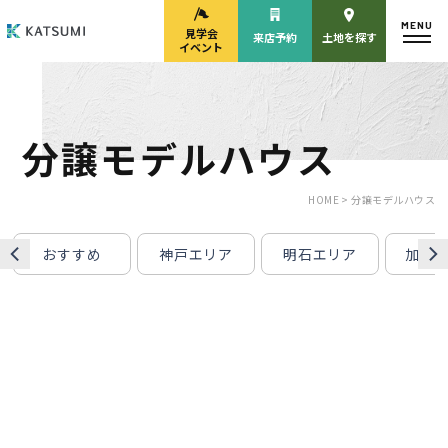
MENU
見学会
来店予約
土地を探す
イベント
分譲モデルハウス
モデルハウス
見学会・
来場予約
イベント来場予約
HOME >
分譲モデルハウス
おすすめ
神戸エリア
明石エリア
加古
来店予約
カタログ請求
HOME
物件検索