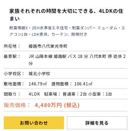
家族それぞれの時間を大切にできる、4LDKの住
まい
耐震等級3・ZEH水準省エネ住宅・制震ダンパー ミューダム・エ
アコン1台・LDK家具、カーテン、照明付き
所在地：
姫路市八代東光寺町
最寄駅：
JR 山陽本線 姫路駅 バス 18 分 八代本町 停 徒歩 2
分
小学校区：
城北小学校
敷地面積：
146.79㎡ 建物面積： 106.41㎡
間取り：
4LDK 駐車場： 普通車：2台 小型車：1台
販売価格：
4,480万円 (税込)
お問い合わせ
詳細を見る