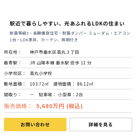
会社案内
駅近で暮らしやすい、光あふれるLDKの住まい
経営理念・
耐震等級3・長期優良住宅・制震ダンパー ミューダム・エアコン
スタッフ紹介
会社案内
1台・LDK家具、カーテン、照明付き
KATSUMIの
所在地：
神戸市垂水区高丸３丁目
採用情報
取り組み
最寄駅：
JR 山陽本線 垂水駅 徒歩 11 分
小学校区：
高丸小学校
家づくりサポート
敷地面積：
103.72㎡ 建物面積： 86.12㎡
土地の上手な探し方
間取り：
－ 駐車場： 小型車：2台
販売価格：
5,680万円 (税込)
家づくりの資金計画
お問い合わせ
詳細を見る
設計・施工品質管理