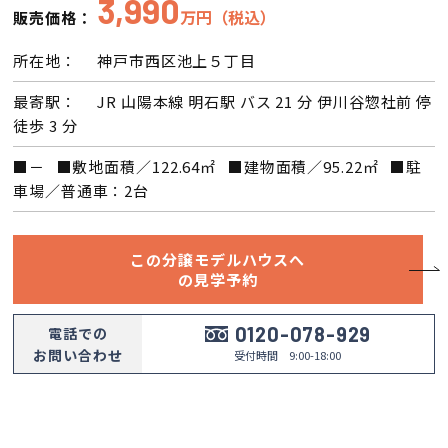
3,990
万円（税込）
販売価格：
会員登録
所在地：
神戸市西区池上５丁目
分譲モデルハウス
最寄駅：
JR 山陽本線 明石駅 バス 21 分 伊川谷惣社前 停
徒歩 3 分
おすすめ分譲地
■－ ■敷地面積／122.64㎡ ■建物面積／95.22㎡ ■駐
車場／普通車：2台
手間ひまかけた家づくり
この分譲モデルハウスへ
の見学予約
KATSUMIの標準仕様 和暮-なごみ-
0120-078-929
電話での
素材とデザイン
お問い合わせ
受付時間 9:00-18:00
耐震性能+制震性能