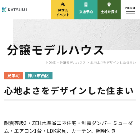
MENU
見学会
来店予約
土地を探す
イベント
分譲モデルハウス
モデルハウス
見学会・
来場予約
イベント来場予約
HOME >
分譲モデルハウス
> 心地よさをデザインした住まい
見学可
神戸市西区
心地よさをデザインした住まい
来店予約
カタログ請求
HOME
耐震等級3・ZEH水準省エネ住宅・制震ダンパー ミューダ
ム・エアコン1台・LDK家具、カーテン、照明付き
物件検索