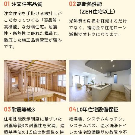
注文住宅品質
高断熱性能
検査・アフターメンテナンス
（ZEH住宅以上）
注文住宅を手掛ける設計士が
こだわってつくる「高品質・
光熱費の負担を軽減するだけ
高機能」な分譲住宅。耐震
家づくりのスケジュール
でなく、補助金や住宅ローン
性・断熱性に優れた構造と、
減税でオトクになります。​
徹底した施工品質管理が強み
です。
よくあるご質問
店舗紹介
スタッフブログ
ZEH普及目標
プライバシー
ソーシャルメディアポリ
ポリシー
シー
耐震等級3
10年住宅設備保証
サイトマップ
住宅性能表示制度に基づいた
給湯機、システムキッチン、
耐震等級3の耐震性を実現。建
システムバス、温水洗浄トイ
築基準法の1.5倍の耐震性を持
レの住宅設備機器の故障や不
MENU