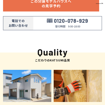
この分譲モデルハウスへ
の見学予約
会社案内
0120-078-929
電話での
経営理念・
お問い合わせ
受付時間 9:00-18:00
スタッフ紹介
会社案内
KATSUMIの
採用情報
取り組み
Quality
家づくりサポート
こだわりのKATSUMI品質
土地の上手な探し方
家づくりの資金計画
設計・施工品質管理