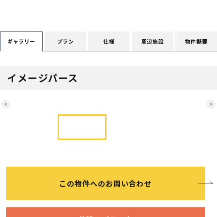
断熱・気密性能と快適性
長期優良住宅
プラン
仕様
周辺施設
物件概要
ギャラリー
ZEH
イメージパース
ラインナップ
Next
施工実績
イベント・見学会
この物件へのお問い合わせ
モデルハウス紹介
お客様の声