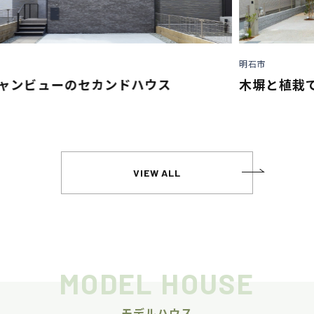
明石市
姫
木塀と植栽で包まれた家
VIEW ALL
MODEL HOUSE
モデルハウス