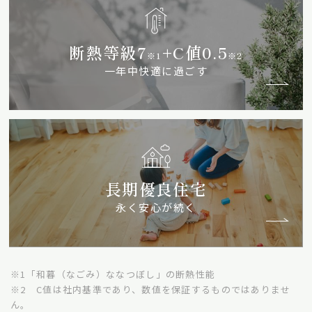
断熱等級7
+C値0.5
※1
※2
一年中快適に過ごす
長期優良住宅
永く安心が続く
※1「和暮（なごみ）ななつぼし」の断熱性能
※2 C値は社内基準であり、数値を保証するものではありませ
ん。