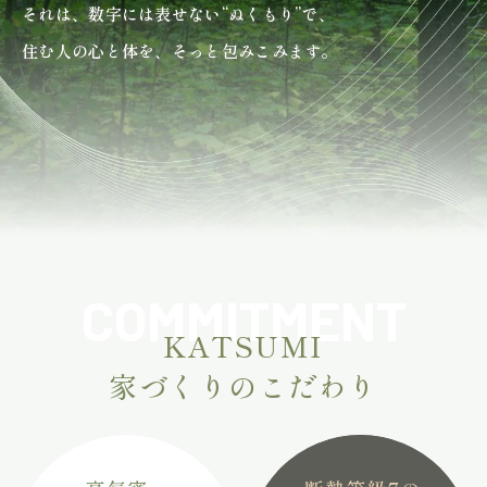
それは、数字には表せない“ぬくもり”で、
住む人の心と体を、そっと包みこみます。
COMMITMENT
KATSUMI
家づくりのこだわり