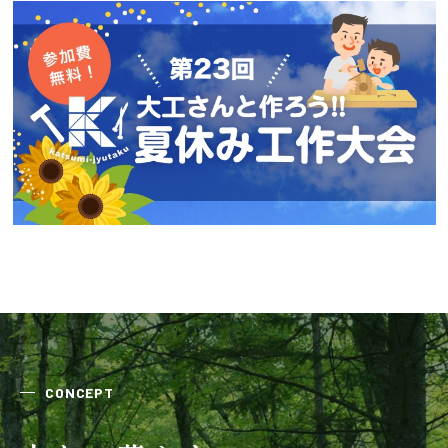
会社案内
経営理念・
スタッフ紹介
会社案内
KATSUMIの
採用情報
取り組み
家づくりサポート
土地の上手な探し方
家づくりの資金計画
CONCEPT
設計・施工品質管理