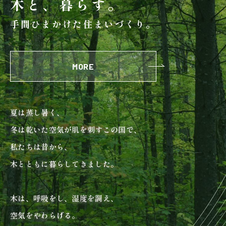
木と、暮らす。
検査・アフターメンテナンス
手間ひまかけた住まいづくり。
家づくりのスケジュール
MORE
よくあるご質問
店舗紹介
夏は蒸し暑く、
スタッフブログ
ZEH普及目標
冬は乾いた空気が肌を刺すこの国で、
プライバシー
ソーシャルメディアポリ
私たちは昔から、
ポリシー
シー
木とともに暮らしてきました。
サイトマップ
木は、呼吸をし、湿度を調え、
空気をやわらげる。
MENU