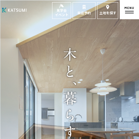
MENU
見学会
来店予約
土地を探す
イベント
モデルハウス
見学会・
来場予約
イベント来場予約
来店予約
カタログ請求
HOME
物件検索