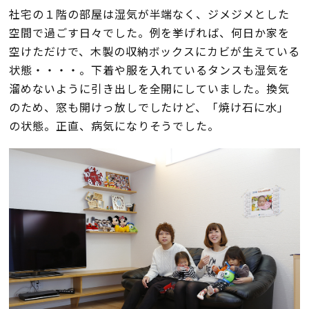
社宅の１階の部屋は湿気が半端なく、ジメジメとした
検査・アフターメンテナンス
空間で過ごす日々でした。例を挙げれば、何日か家を
空けただけで、木製の収納ボックスにカビが生えている
家づくりのスケジュール
状態・・・・。下着や服を入れているタンスも湿気を
溜めないように引き出しを全開にしていました。換気
のため、窓も開けっ放しでしたけど、「焼け石に水」
よくあるご質問
店舗紹介
の状態。正直、病気になりそうでした。
スタッフブログ
ZEH普及目標
プライバシー
ソーシャルメディアポリ
ポリシー
シー
サイトマップ
MENU