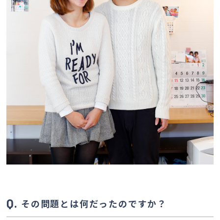
会社案内
経営理念・
スタッフ紹介
会社案内
KATSUMIの
採用情報
取り組み
家づくりサポート
土地の上手な探し方
家づくりの資金計画
その問題とは何だったのですか？
設計・施工品質管理