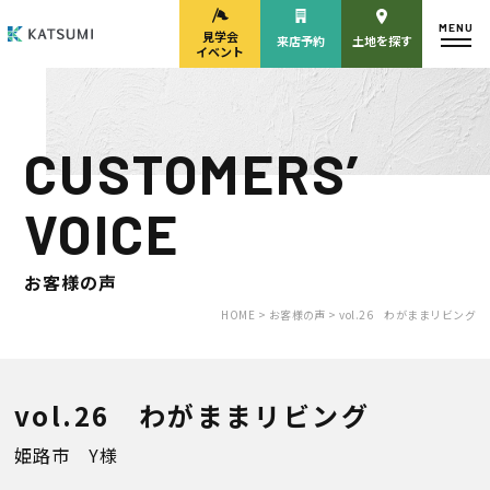
MENU
見学会
来店予約
土地を探す
イベント
CUSTOMERS’
モデルハウス
見学会・
来場予約
イベント来場予約
VOICE
お客様の声
来店予約
カタログ請求
HOME >
お客様の声 >
vol.26 わがままリビング
HOME
vol.26 わがままリビング
姫路市 Y様
物件検索