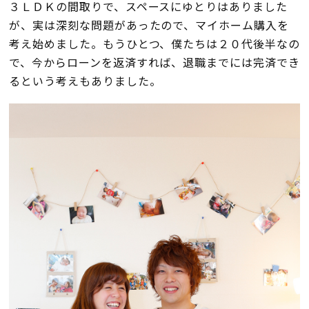
断熱・気密性能と快適性
３ＬＤＫの間取りで、スペースにゆとりはありました
が、実は深刻な問題があったので、マイホーム購入を
長期優良住宅
考え始めました。もうひとつ、僕たちは２０代後半なの
で、今からローンを返済すれば、退職までには完済でき
るという考えもありました。
ZEH
ラインナップ
施工実績
イベント・見学会
モデルハウス紹介
お客様の声