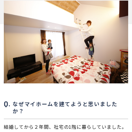
会員登録
分譲モデルハウス
おすすめ分譲地
手間ひまかけた家づくり
KATSUMIの標準仕様 和暮-なごみ-
素材とデザイン
なぜマイホームを建てようと思いました
か？
耐震性能+制震性能
結婚してから２年間、社宅の1階に暮らしていました。