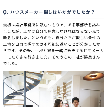
ハウスメーカー探しはいかがでしたか？
会社案内
最初は設計事務所に頼むつもりで、ある事務所を訪ね
経営理念・
スタッフ紹介
ましたが、土地は自分で用意しなければならない点で
会社案内
断念しました。というのも、自分たちが欲しい条件の
KATSUMIの
採用情報
土地を自力で探すのは不可能に近いことが分かったか
取り組み
らです。その後、土地と家を一緒に販売する住宅メーカ
ーにたくさん行きました。そのうちの一社が勝美さん
家づくりサポート
でした。
土地の上手な探し方
家づくりの資金計画
設計・施工品質管理