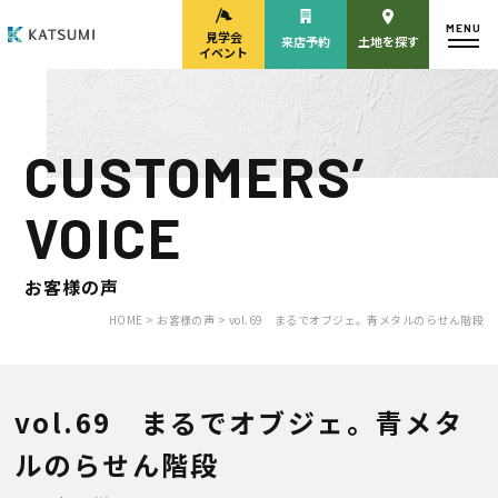
MENU
見学会
来店予約
土地を探す
イベント
CUSTOMERS’
モデルハウス
見学会・
来場予約
イベント来場予約
VOICE
お客様の声
来店予約
カタログ請求
HOME >
お客様の声 >
vol.69 まるでオブジェ。青メタルのらせん階段
HOME
vol.69 まるでオブジェ。青メタ
ルのらせん階段
物件検索