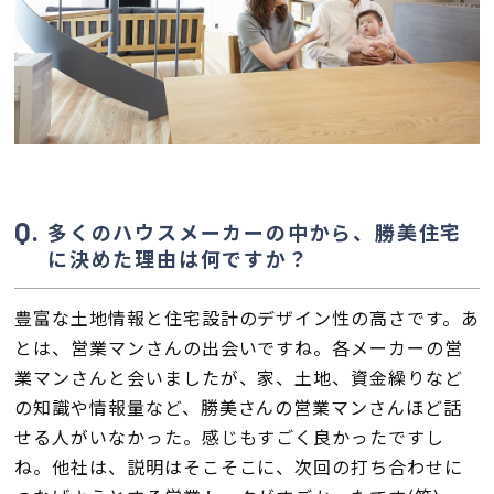
検査・アフターメンテナンス
家づくりのスケジュール
よくあるご質問
店舗紹介
多くのハウスメーカーの中から、勝美住宅
に決めた理由は何ですか？
スタッフブログ
ZEH普及目標
豊富な土地情報と住宅設計のデザイン性の高さです。あ
プライバシー
ソーシャルメディアポリ
ポリシー
シー
とは、営業マンさんの出会いですね。各メーカーの営
業マンさんと会いましたが、家、土地、資金繰りなど
サイトマップ
の知識や情報量など、勝美さんの営業マンさんほど話
せる人がいなかった。感じもすごく良かったですし
ね。他社は、説明はそこそこに、次回の打ち合わせに
MENU