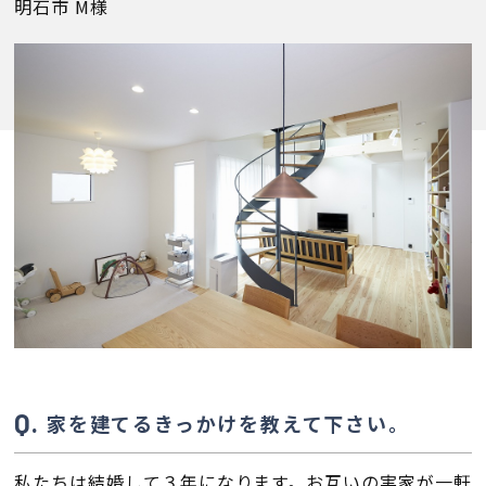
明石市 M様
会員登録
分譲モデルハウス
おすすめ分譲地
手間ひまかけた家づくり
KATSUMIの標準仕様 和暮-なごみ-
素材とデザイン
家を建てるきっかけを教えて下さい。
耐震性能+制震性能
私たちは結婚して３年になります。お互いの実家が一軒