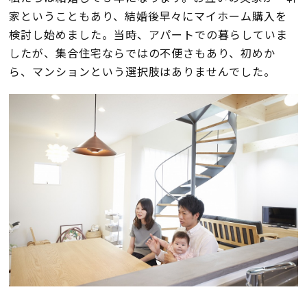
断熱・気密性能と快適性
家ということもあり、結婚後早々にマイホーム購入を
検討し始めました。当時、アパートでの暮らしていま
長期優良住宅
したが、集合住宅ならではの不便さもあり、初めか
ら、マンションという選択肢はありませんでした。
ZEH
ラインナップ
施工実績
イベント・見学会
モデルハウス紹介
お客様の声