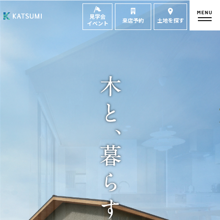
MENU
見学会
来店予約
土地を探す
イベント
モデルハウス
見学会・
来場予約
イベント来場予約
来店予約
カタログ請求
HOME
物件検索