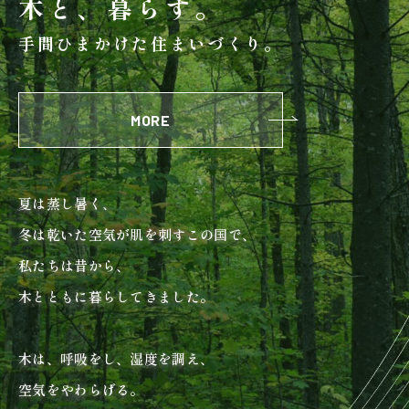
木と、暮らす。
検査・アフターメンテナンス
手間ひまかけた住まいづくり。
家づくりのスケジュール
MORE
よくあるご質問
店舗紹介
夏は蒸し暑く、
スタッフブログ
ZEH普及目標
冬は乾いた空気が肌を刺すこの国で、
プライバシー
ソーシャルメディアポリ
私たちは昔から、
ポリシー
シー
木とともに暮らしてきました。
サイトマップ
木は、呼吸をし、湿度を調え、
空気をやわらげる。
MENU