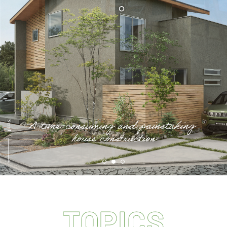
会員登録
分譲モデルハウス
おすすめ分譲地
手間ひまかけた家づくり
KATSUMIの標準仕様 和暮-なごみ-
素材とデザイン
耐震性能+制震性能
TOPICS