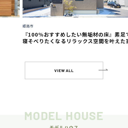
姫路市
明
『100%おすすめしたい無垢材の床』素足で
寝そべりたくなるリラックス空間を叶えた家
VIEW ALL
MODEL HOUSE
モデルハウス