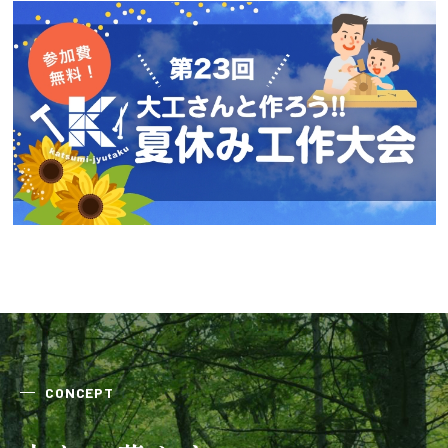
会社案内
経営理念・
スタッフ紹介
会社案内
KATSUMIの
採用情報
取り組み
家づくりサポート
土地の上手な探し方
家づくりの資金計画
CONCEPT
設計・施工品質管理