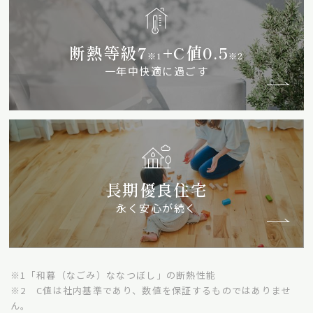
断熱等級7
+C値0.5
※1
※2
一年中快適に過ごす
長期優良住宅
永く安心が続く
※1「和暮（なごみ）ななつぼし」の断熱性能
※2 C値は社内基準であり、数値を保証するものではありませ
ん。