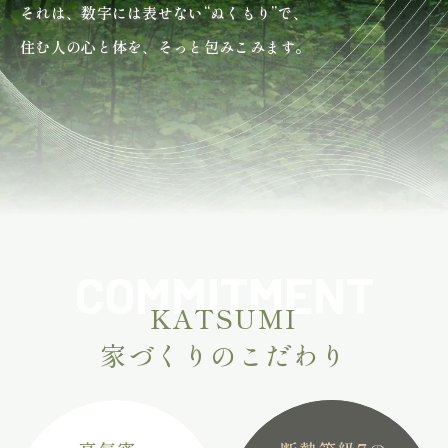
それは、数字には表せない“ぬくもり”で、
住む人の心と体を、そっと包みこみます。
COMMITMENT
KATSUMI
家づくりのこだわり