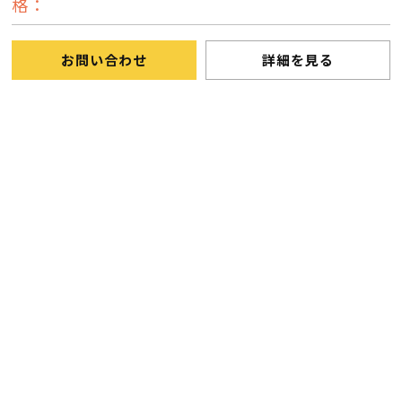
格：
断熱・気密性能と快適性
長期優良住宅
お問い合わせ
詳細を見る
ZEH
ラインナップ
施工実績
イベント・見学会
モデルハウス紹介
お客様の声