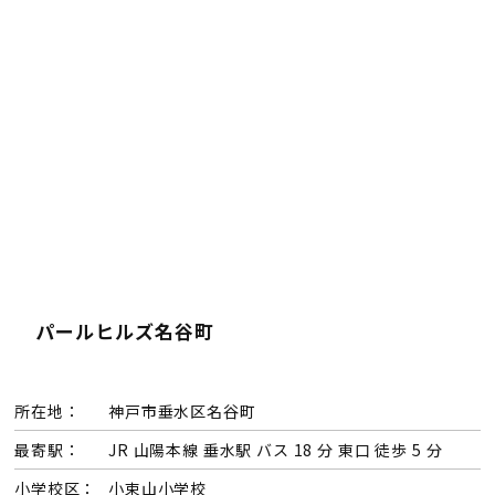
検査・アフターメンテナンス
家づくりのスケジュール
よくあるご質問
店舗紹介
スタッフブログ
ZEH普及目標
プライバシー
ソーシャルメディアポリ
パールヒルズ名谷町
ポリシー
シー
サイトマップ
所在地：
神戸市垂水区名谷町
最寄駅：
JR 山陽本線 垂水駅 バス 18 分 東口 徒歩 5 分
MENU
小学校区：
小束山小学校