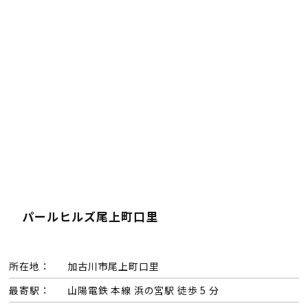
パールヒルズ尾上町口里
所在地：
加古川市尾上町口里
最寄駅：
山陽電鉄 本線 浜の宮駅 徒歩 5 分