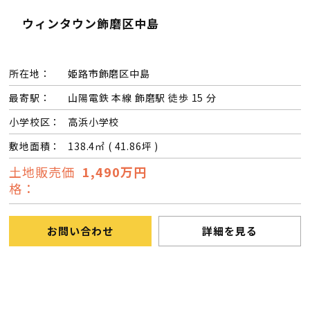
ウィンタウン飾磨区中島
会社案内
所在地：
姫路市飾磨区中島
経営理念・
スタッフ紹介
会社案内
最寄駅：
山陽電鉄 本線 飾磨駅 徒歩 15 分
KATSUMIの
採用情報
小学校区：
高浜小学校
取り組み
敷地面積：
138.4㎡ ( 41.86坪 )
土地販売価
1,490万円
家づくりサポート
格：
土地の上手な探し方
お問い合わせ
詳細を見る
家づくりの資金計画
設計・施工品質管理