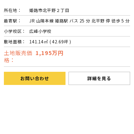
所在地：
姫路市北平野２丁目
最寄駅：
JR 山陽本線 姫路駅 バス 25 分 北平野 停 徒歩 5 分
小学校区：
広峰小学校
敷地面積：
141.14㎡ ( 42.69坪 )
土地販売価
1,195万円
格：
お問い合わせ
詳細を見る