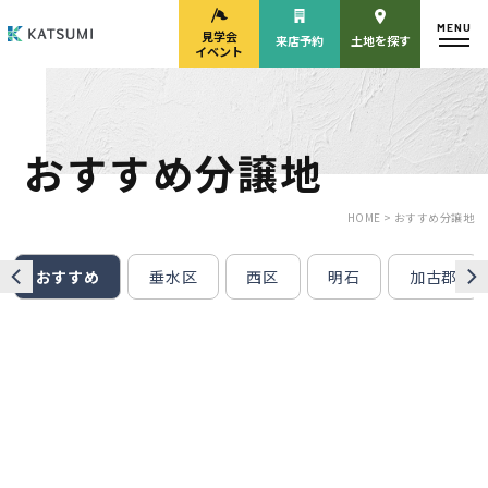
MENU
見学会
来店予約
土地を探す
イベント
おすすめ分譲地
モデルハウス
見学会・
来場予約
イベント来場予約
HOME >
おすすめ分譲地
おすすめ
垂水区
西区
明石
加古郡
来店予約
カタログ請求
HOME
物件検索