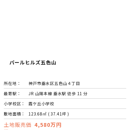
会員登録
分譲モデルハウス
おすすめ分譲地
パールヒルズ五色山
手間ひまかけた家づくり
KATSUMIの標準仕様 和暮-なごみ-
所在地：
神戸市垂水区五色山４丁目
最寄駅：
JR 山陽本線 垂水駅 徒歩 11 分
素材とデザイン
小学校区：
霞ケ丘小学校
敷地面積：
123.68㎡ ( 37.41坪 )
耐震性能+制震性能
土地販売価
4,580万円