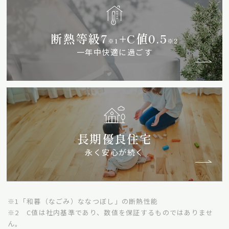
断熱等級7
+C値0.5
※1
※2
一年中快適に過ごす
長期優良住宅
永く安心が続く
※1「和暮（なごみ）ななつぼし」の断熱性能
※2 C値は社内基準であり、数値を保証するものではありませ
ん。