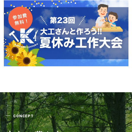
会社案内
経営理念・
スタッフ紹介
会社案内
KATSUMIの
採用情報
取り組み
家づくりサポート
土地の上手な探し方
家づくりの資金計画
CONCEPT
設計・施工品質管理