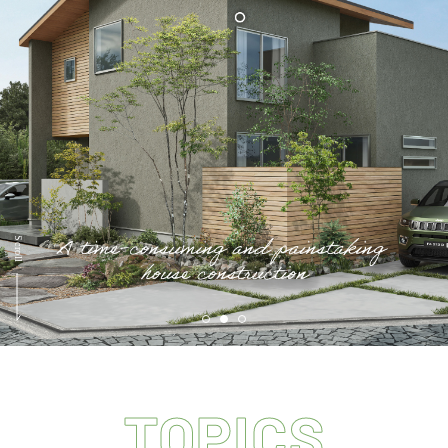
会員登録
分譲モデルハウス
おすすめ分譲地
手間ひまかけた家づくり
KATSUMIの標準仕様 和暮-なごみ-
素材とデザイン
耐震性能+制震性能
TOPICS