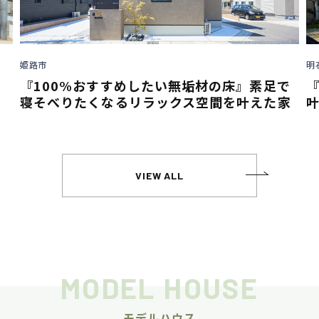
明石市
めしたい無垢材の床』素足で
『インスタグラム』活
るリラックス空間を叶えた家
叶える
VIEW ALL
MODEL HOUSE
モデルハウス