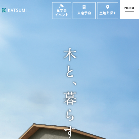
MENU
見学会
来店予約
土地を探す
イベント
モデルハウス
見学会・
来場予約
イベント来場予約
来店予約
カタログ請求
HOME
物件検索