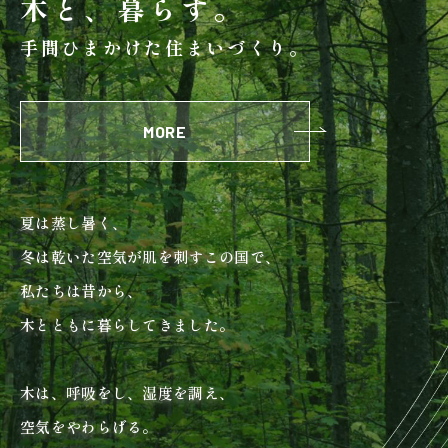
木と、暮らす。
検査・アフターメンテナンス
手間ひまかけた住まいづくり。
家づくりのスケジュール
MORE
よくあるご質問
店舗紹介
夏は蒸し暑く、
スタッフブログ
ZEH普及目標
冬は乾いた空気が肌を刺すこの国で、
プライバシー
ソーシャルメディアポリ
私たちは昔から、
ポリシー
シー
木とともに暮らしてきました。
サイトマップ
木は、呼吸をし、湿度を調え、
空気をやわらげる。
MENU