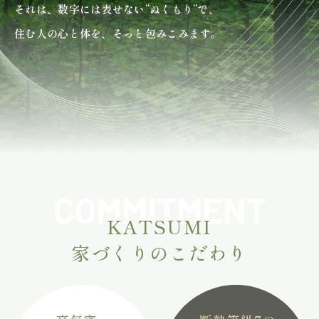
それは、数字には表せない“ぬくもり”で、
住む人の心と体を、そっと包みこみます。
COMMITMENT
KATSUMI
家づくりのこだわり