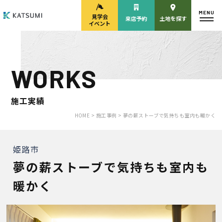
MENU
見学会
来店予約
土地を探す
イベント
WORKS
モデルハウス
見学会・
来場予約
イベント来場予約
施工実績
HOME >
施工事例 >
夢の薪ストーブで気持ちも室内も暖かく
来店予約
カタログ請求
姫路市
夢の薪ストーブで気持ちも室内も
HOME
暖かく
物件検索