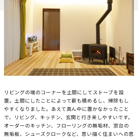
会員登録
分譲モデルハウス
おすすめ分譲地
手間ひまかけた家づくり
KATSUMIの標準仕様 和暮-なごみ-
リビングの端のコーナーを土間にしてストーブを設
置。土間にしたことによって薪も積めるし、掃除もし
素材とデザイン
やすくなりました。あえて真ん中に置かなかったこと
で、リビング、キッチン、玄関と行き来しやすいです。
耐震性能+制震性能
オーダーのキッチン、フローリングの無垢材、窓台の
無垢板、シューズクロークなど、思い描く住まいへの思