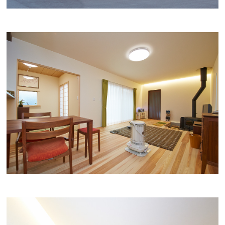
会社案内
経営理念・
スタッフ紹介
会社案内
KATSUMIの
採用情報
取り組み
家づくりサポート
土地の上手な探し方
家づくりの資金計画
設計・施工品質管理