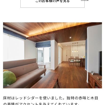
断熱・気密性能と快適性
このお客様の声を見る
長期優良住宅
ZEH
ラインナップ
施工実績
イベント・見学会
モデルハウス紹介
床材はレッドシダーを使いました。独特の赤味と木目
の表情がアクセントを与えてくれています。
お客様の声