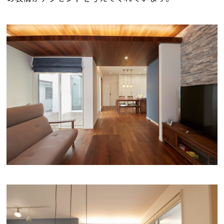
会社案内
経営理念・
スタッフ紹介
会社案内
KATSUMIの
採用情報
取り組み
家づくりサポート
土地の上手な探し方
家づくりの資金計画
設計・施工品質管理