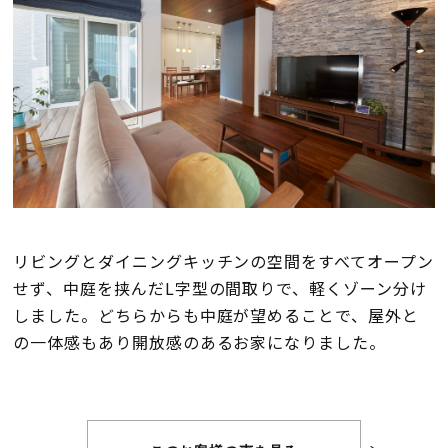
会員登録
分譲モデルハウス
おすすめ分譲地
手間ひまかけた家づくり
リビングとダイニングキッチンの空間をすべてオープン
KATSUMIの標準仕様 和暮-なごみ-
せず、中庭を挟んだL字型の間取りで、軽くゾーン分け
しました。どちらからも中庭が望めることで、屋外と
素材とデザイン
の一体感もあり開放感のあるお家になりました。
耐震性能+制震性能