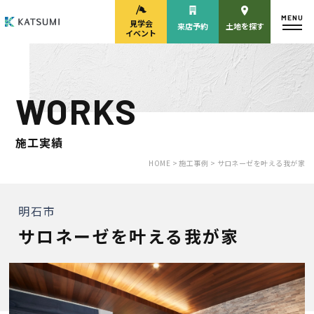
MENU
見学会
来店予約
土地を探す
イベント
WORKS
モデルハウス
見学会・
来場予約
イベント来場予約
施工実績
HOME >
施工事例 >
サロネーゼを叶える我が家
来店予約
カタログ請求
明石市
サロネーゼを叶える我が家
HOME
物件検索