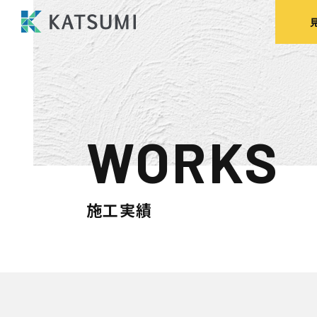
WORKS
モデルハウス
来場予約
見
施工実績
HOME
物件検索