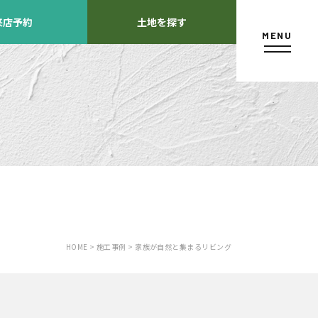
来店予約
土地を探す
MENU
カタログ請求
HOME >
施工事例 >
家族が自然と集まるリビング
よくあるご質問
店舗紹介
方