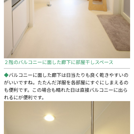
検査・アフターメンテナンス
家づくりのスケジュール
よくあるご質問
店舗紹介
２階のバルコニーに面した廊下に部屋干しスペース
スタッフブログ
ZEH普及目標
◆
バルコニーに面した廊下は日当たりも良く乾きやすいの
がいいですね。たたんだ洋服を各部屋にすぐにしまえるの
プライバシー
ソーシャルメディアポリ
も便利です。この場合も晴れた日は直接バルコニーに出ら
ポリシー
シー
れるにが便利です。
サイトマップ
MENU