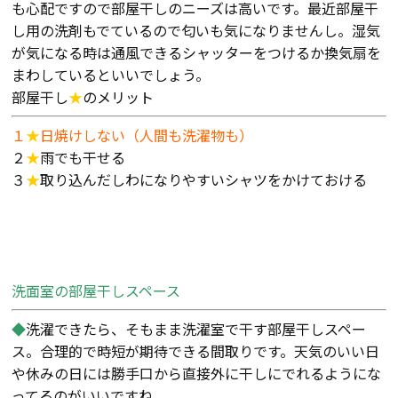
断熱・気密性能と快適性
も心配ですので部屋干しのニーズは高いです。最近部屋干
し用の洗剤もでているので匂いも気になりませんし。湿気
が気になる時は通風できるシャッターをつけるか換気扇を
長期優良住宅
まわしているといいでしょう。
部屋干し
★
のメリット
ZEH
１
★
日焼けしない（人間も洗濯物も）
ラインナップ
２
★
雨でも干せる
３
★
取り込んだしわになりやすいシャツをかけておける
施工実績
イベント・見学会
洗面室の部屋干しスペース
◆
洗濯できたら、そもまま洗濯室で干す部屋干しスペー
モデルハウス紹介
ス。合理的で時短が期待できる間取りです。天気のいい日
や休みの日には勝手口から直接外に干しにでれるようにな
ってるのがいいですね。
お客様の声