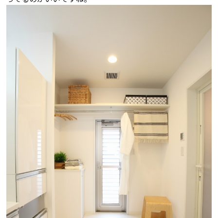
会社案内
経営理念・
スタッフ紹介
会社案内
KATSUMIの
採用情報
取り組み
家づくりサポート
土地の上手な探し方
家づくりの資金計画
設計・施工品質管理