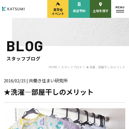
MENU
見学会
来店予約
土地を探す
イベント
BLOG
モデルハウス
見学会・
来場予約
イベント来場予約
スタッフブログ
HOME >
スタッフブログ >
★洗濯―部屋干しのメリット
2016/02/15
| 共働き住まい研究所
来店予約
カタログ請求
★洗濯―部屋干しのメリット
HOME
物件検索