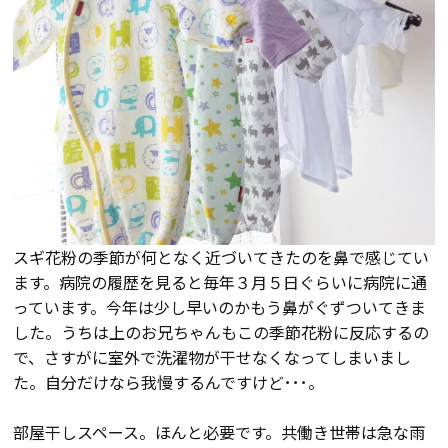
会員登録
分譲モデルハウス
おすすめ分譲地
手間ひまかけた家づくり
スギ花粉の季節が何となく近づいてきたのを鼻で感じてい
KATSUMIの標準仕様 和暮-なごみ-
ます。病院の履歴を見ると毎年３月５日ぐらいに病院に通
っています。今年は少し早いのかもう鼻がぐずついてきま
した。うちは上のお兄ちゃんもこの季節花粉に反応するの
素材とデザイン
で、さすがに室外で洗濯物が干せなくなってしまいまし
た。自分だけなら我慢するんですけど･･･。
耐震性能+制震性能
部屋干しスペース。ほんと必要です。共働き世帯は急な雨