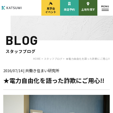
MENU
見学会
来店予約
土地を探す
イベント
BLOG
モデルハウス
見学会・
来場予約
イベント来場予約
スタッフブログ
HOME >
スタッフブログ >
★電力自由化を語った詐欺にご用心!!
2016/07/14
| 共働き住まい研究所
来店予約
カタログ請求
★電力自由化を語った詐欺にご用心!!
HOME
物件検索