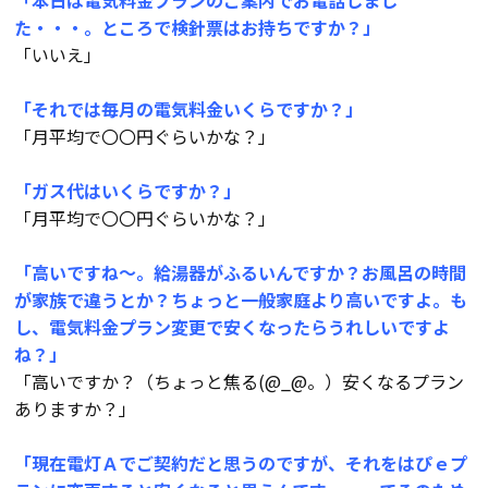
「本日は電気料金プランのご案内でお電話しまし
た・・・。ところで検針票はお持ちですか？」
「いいえ」
会社案内
「それでは毎月の電気料金いくらですか？」
経営理念・
スタッフ紹介
「月平均で〇〇円ぐらいかな？」
会社案内
KATSUMIの
「ガス代はいくらですか？」
採用情報
取り組み
「月平均で〇〇円ぐらいかな？」
「高いですね～。給湯器がふるいんですか？お風呂の時間
家づくりサポート
が家族で違うとか？ちょっと一般家庭より高いですよ。も
し、電気料金プラン変更で安くなったらうれしいですよ
土地の上手な探し方
ね？」
「高いですか？（ちょっと焦る(@_@。）安くなるプラン
家づくりの資金計画
ありますか？」
設計・施工品質管理
「現在電灯Ａでご契約だと思うのですが、それをはぴｅプ