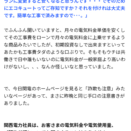
ランに変更すると安くなると思うんです・・・でそのため
にエコキュートってご存知ですか？それを付けれは大丈夫
検査・アフターメンテナンス
です。簡単な工事で済みますので･･･。」
家づくりのスケジュール
でふんふん聞いていますと、月々の電気料金単価を安くし
てその工事費をローンで月々の電気料金に上乗せするよう
な商品みたいでしたが、初期投資なしで出来ますといって
よくあるご質問
店舗紹介
あたかも工事費タダのような口ぶりで。そもそもウチは共
働きで日中誰もいないのに電気料金が一般家庭より高いわ
けがないし、、、なんか怪しいなと思っていました。
スタッフブログ
ZEH普及目標
プライバシー
ソーシャルメディアポリ
で、今日関電のホームページを見ると「詐欺も注意」みた
ポリシー
シー
いなページがあって、まさに昨晩と同じ手口の注意書きが
ありました。
サイトマップ
関西電力社員は、
お客さまの電気料金や電気使用量、
MENU