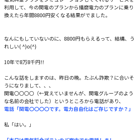
断熱・気密性能と快適性
利用して、今の関電のプランから播磨電力のプランに乗り
換えたら年間8800円安くなる結果がでました。
長期優良住宅
ZEH
なんにもしていないのに、8800円もらえるって、結構、う
れしい( ^)o(^)
ラインナップ
10年で8万8千円!!
こんな話をしますのは、昨日の晩。たぶん詐欺？に合いそ
施工実績
うになりまして、、、
関電〇〇〇〇（←覚えていませんが、関電グループのよう
イベント・見学会
な名前の会社でした）というところから電話があり、
電話「関電〇〇〇〇です。電力自由化はご存じですか？」
モデルハウス紹介
私「はい。」
お客様の声