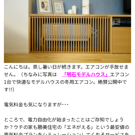
会員登録
分譲モデルハウス
おすすめ分譲地
こんにちは。蒸し暑い日が続きます。エアコンが手放せま
手間ひまかけた家づくり
せん。（ちなみに写真は
「明石モデルハウス」
エアコン
1台で快適なモデルハウスの冬用エアコン。絶賛公開中で
KATSUMIの標準仕様 和暮-なごみ-
す!!）
素材とデザイン
電気料金も気になりますが･･･
耐震性能+制震性能
ところで、電力自由化が始まったことはご存知でしょう
か？ウチの家も勝美住宅の「エネがえる」という最安値の
電気料金プランをシミュレーションしてくれるサービスを