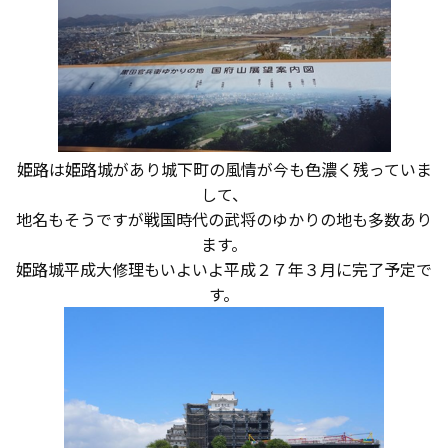
断熱・気密性能と快適性
長期優良住宅
ZEH
姫路は姫路城があり城下町の風情が今も色濃く残っていま
ラインナップ
して、
地名もそうですが戦国時代の武将のゆかりの地も多数あり
ます。
施工実績
姫路城平成大修理もいよいよ平成２７年３月に完了予定で
す。
イベント・見学会
モデルハウス紹介
お客様の声