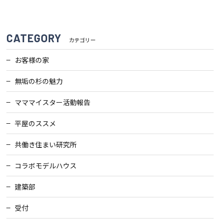
検査・アフターメンテナンス
CATEGORY
カテゴリー
家づくりのスケジュール
お客様の家
無垢の杉の魅力
よくあるご質問
店舗紹介
マママイスター活動報告
スタッフブログ
ZEH普及目標
平屋のススメ
プライバシー
ソーシャルメディアポリ
共働き住まい研究所
ポリシー
シー
コラボモデルハウス
サイトマップ
建築部
受付
MENU