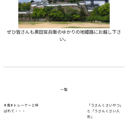
会社案内
経営理念・
ぜひ皆さんも黒田官兵衛のゆかりの地姫路にお越し下さ
スタッフ紹介
会社案内
い。
KATSUMIの
採用情報
取り組み
家づくりサポート
土地の上手な探し方
一覧
家づくりの資金計画
✟鬼✟トレーナーと呼
「うさんくさいやつ」
ばれて・・・
と「うさんくさい人
形」
設計・施工品質管理