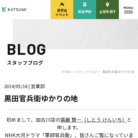
MENU
見学会
来店予約
土地を探す
イベント
BLOG
モデルハウス
見学会・
来場予約
イベント来場予約
スタッフブログ
HOME >
スタッフブログ >
黒田官兵衛ゆかりの地
2014/05/16
| 営業部
来店予約
カタログ請求
黒田官兵衛ゆかりの地
HOME
初めまして、加古川店の
紫藤 賢一（しとう けんいち）
と
申します。
物件検索
NHK大河ドラマ「軍師官兵衛」、皆さんご覧になっていま