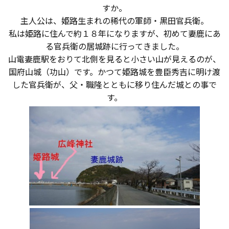
すか。
会員登録
主人公は、姫路生まれの稀代の軍師・黒田官兵衛。
私は姫路に住んで約１８年になりますが、初めて妻鹿にあ
る官兵衛の居城跡に行ってきました。
分譲モデルハウス
山電妻鹿駅をおりて北側を見ると小さい山が見えるのが、
国府山城（功山）です。かつて姫路城を豊臣秀吉に明け渡
おすすめ分譲地
した官兵衛が、父・職隆とともに移り住んだ城との事で
す。
手間ひまかけた家づくり
KATSUMIの標準仕様 和暮-なごみ-
素材とデザイン
耐震性能+制震性能